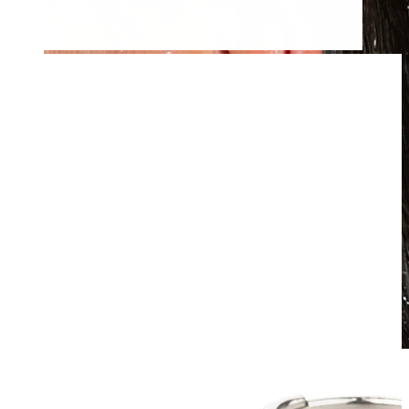
Voděodolný
Piercingy do ucha