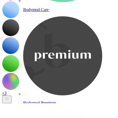
Bodymod Care
+3
Bodymod Premium