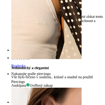
Dostal jsem tento piercing, abych se uzdravil
Tento obchod má mnoho možností, podařilo se mi získat tento
kousek v 8 mm pro mé helix tak, aby mohl napuchnout a
uzdravit se!
Celita
Ověřený nákup
Přeloženo pomocí AI
Zobrazit původní text
Rating
Bradavka
Jednoduchý a elegantní
Nakupujte podle piercingu
Vše bylo řečeno v souhrnu.. krásné a snadné na použití
Piercings
Andrijana
Ověřený nákup
Přeloženo pomocí AI
Zobrazit původní text
Rating