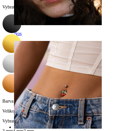
Vybrat Barva
Nos
Barva kamínku:
Průhledná
Velikost kuličky
:
Vybrat Velikost kuličky
3 mm
4 mm
2 mm