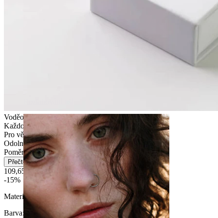
Roztahování uší
Voděodolný
Každodenní nošení
Pro většinu typů pokožky
Odolný
Poměrně snadné
Přečtěte si více
109,65 Kč
129,00 Kč
-15%
Materiál:
Chirurgická ocel
Barva
: