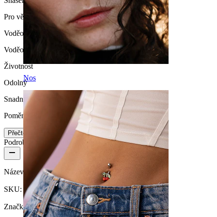
Snášenlivost
Pro většinu typů pokožky
Voděodolnost
Voděodolný
Životnost
Nos
Odolný
Snadnost používání
Poměrně snadné
Přečtěte si více
Podrobnosti o produktu
Název:
Push-in labreta s čirým kamínkem
SKU:
Labret-126
Značka:
Bodymod Trend