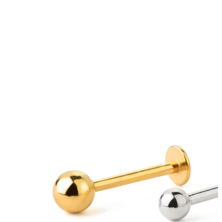
Roztahování uší
Zlaté 14k šperky
Nakupuj titan