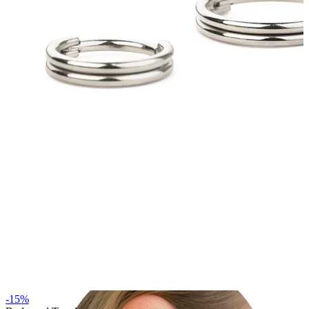
Ušní lalůček
-15%