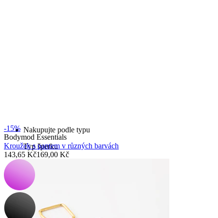
Bodymod Essentials
Kup 4, zaplať za 3
-15%
Nakupujte podle typu
Bodymod Essentials
Kroužek s pantem v různých barvách
Typ šperku
143,65 Kč
169,00 Kč