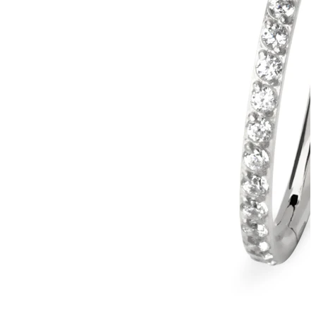
Conch
Daith