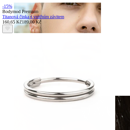
-15%
Bodymod Premium
Titanová činka s vnitřním závitem
160,65 Kč
189,00 Kč
Klipsy