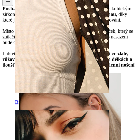
Push-in labreta s čirým kamínkem
je zdobená čirým kubickým
zirkonem v krapnovém osazení a
plochou zadní stranou
, díky
které jde šperk vyměnit hladce a bez zbytečného otravování.
Místo šroubování se vrchní část nasazuje na malý kolíček, který se
zatlačí do tyčinky. Před vložením ho lehce ohněte a po nasazení
bude držet ještě pevněji.
Labreta je vyrobená z
chirurgické oceli
a je
k dostání
ve
zlaté,
růžovozlaté, černé a stříbrné
barvě
, navíc v
různých délkách a
tloušťkách
.
Voděodolná, odolná
a ideální na
každodenní nošení
.
Bradavka