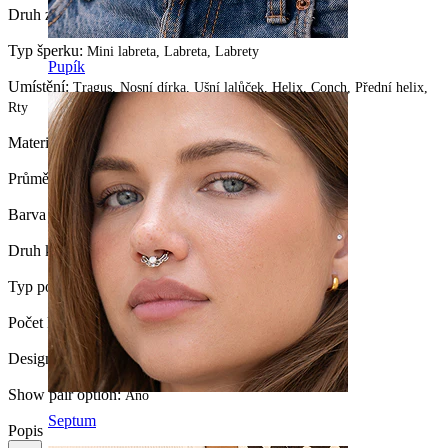
Druh zapínání:
Push-In
Typ šperku:
Mini labreta, Labreta, Labrety
Pupík
Umístění:
Tragus, Nosní dírka, Ušní lalůček, Helix, Conch, Přední helix,
Rty
Materiál:
Chirurgická ocel
Průměr kuličky:
2 mm.
Barva kamínku:
Průhledná
Druh kamínku:
Kubický Zirkon
Typ povlaku:
PVD povlak
Počet kusů:
1
Design:
Jednoduchý
Show pair option:
Ano
Septum
Popis