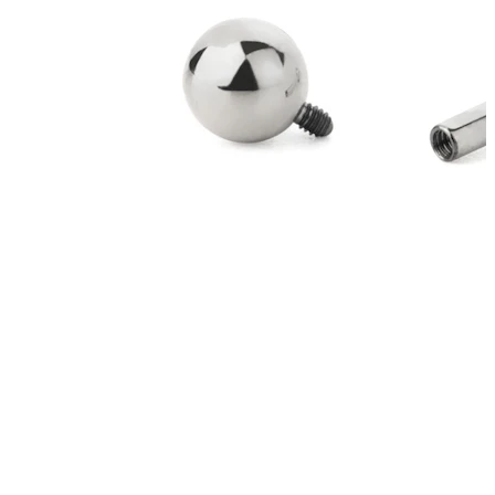
Obočí
Mikrodermál