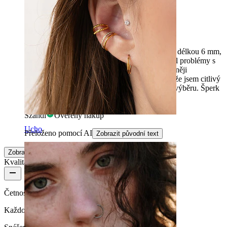
Hezký a pohodlný
Koupil jsem kus s kamenem o průměru 2 mm a délkou 6 mm,
který nosím v tragusu. Jako začátečník jsem měl problémy s
vložením malého prvku, ale je to mnohem snadněji
ovladatelné než šroub. Vypadá to dobře a protože jsem citlivý
na kov, je skvělé, že na stránce je stále spousta výběru. Šperk
mi vyhovuje a doporučuji ho.
Szandi
Ověřený nákup
Ucho
Přeloženo pomocí AI
Zobrazit původní text
Zobrazit více
Kvalita produktu
Četnost nošení
Každodenní nošení