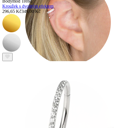
Bodymod Trend
Kroužek s dvojitým efektem
296,65 Kč
349,00 Kč
Helix