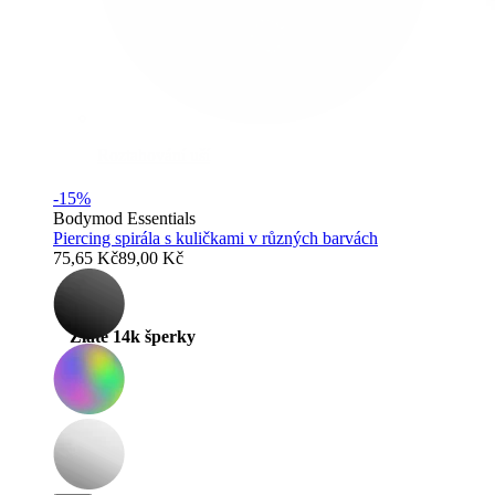
Roztahování uší
-15%
Bodymod Essentials
Piercing spirála s kuličkami v různých barvách
75,65 Kč
89,00 Kč
Zlaté 14k šperky
Nakupuj titan