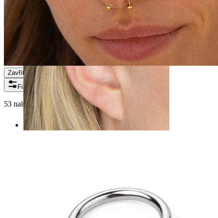
Filtry
53 nalezených položek
Helix