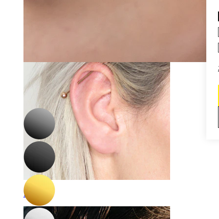
Daith
-15%
3 za cenu 2
Bodymod Moments
Falešný kroužek
67,15 Kč
79,00 Kč
Industrial