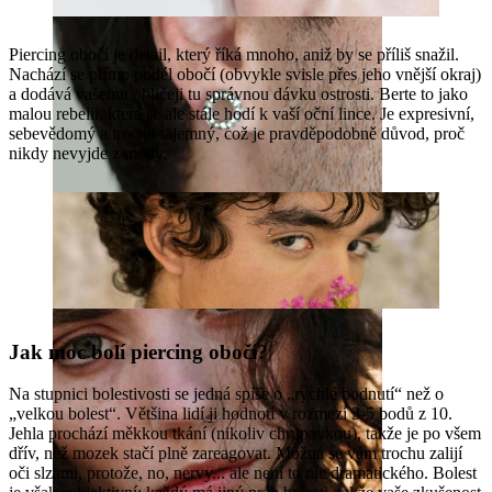
Piercing obočí je detail, který říká mnoho, aniž by se příliš snažil.
Nachází se přímo podél obočí (obvykle svisle přes jeho vnější okraj)
a dodává vašemu obličeji tu správnou dávku ostrosti. Berte to jako
malou rebelii, která se ale stále hodí k vaší oční lince. Je expresivní,
sebevědomý a trochu tajemný, což je pravděpodobně důvod, proč
nikdy nevyjde z módy.
Roztahování uší
Jak moc bolí piercing obočí?
Na stupnici bolestivosti se jedná spíše o „rychlé bodnutí“ než o
„velkou bolest“. Většina lidí ji hodnotí v rozmezí 3-5 bodů z 10.
Jehla prochází měkkou tkání (nikoliv chrupavkou), takže je po všem
dřív, než mozek stačí plně zareagovat. Možná se vám trochu zalijí
oči slzami, protože, no, nervy... ale není to nic dramatického. Bolest