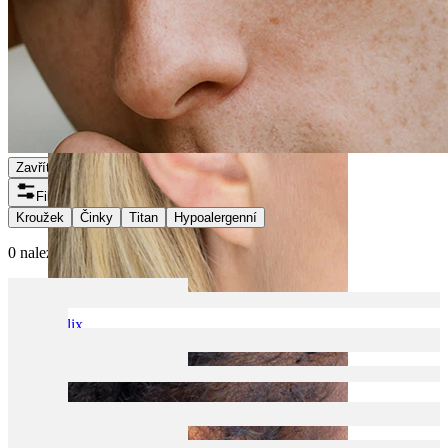
Filtry
Kroužek
Činky
Titan
Hypoalergenní
0 nalezených položek
Helix