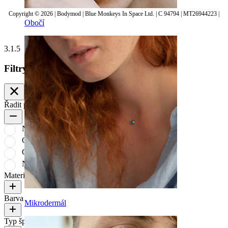
Copyright © 2026 | Bodymod | Blue Monkeys In Space Ltd. | C 94794 | MT26944223 |
Obočí
3.1.5
Filtry
Řadit podle
Nejprodávanější
Cena: nejnižší po nejvyšš
Cena: nejvyšší po nejnižší
Nejnovější
Materiál
Barva
Mikrodermál
Typ šperku