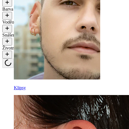
Barva kamínku
Voděodolnost
Snášenlivost
Životnost
Klipsy