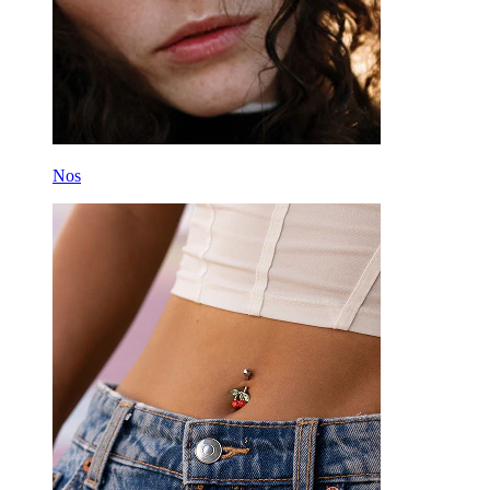
Banánek
Ušní lalůček
Titan
Nos