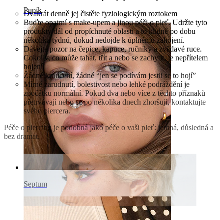
Pupík
Dvakrát denně jej čistěte fyziologickým roztokem
Buďte opatrní s make-upem a jinou péči o pleť. Udržte tyto
produkty dál od propíchnuté oblasti a to klidně po dobu
několika týdnů, dokud nedojde k úplnému zahojení.
Dávejte pozor na čepice, kapuce, ručníky a zvědavé ruce.
Cokoliv, co může tahat, třít a nebo se zachytit, je nepřítelem
hojení.
Žádné kroucení, žádné “jen se podívám jestli se to hojí”
Mírné zarudnutí, bolestivost nebo lehké podráždění je
zpočátku normální. Pokud dva nebo více z těchto příznaků
přetrvávají nebo se po několika dnech zhoršují, kontaktujte
svého piercera.
Péče o piercing je podobná jako péče o vaši pleť: jemná, důsledná a
bez dramat.
Septum