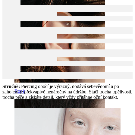
Stručně:
Piercing obočí je výrazný, dodává sebevědomí a po
Rook
zahojení je překvapivě nenáročný na údržbu. Stačí trocha trpělivosti,
trocha péče a získáte detail, který vždy přitáhne oční kontakt.