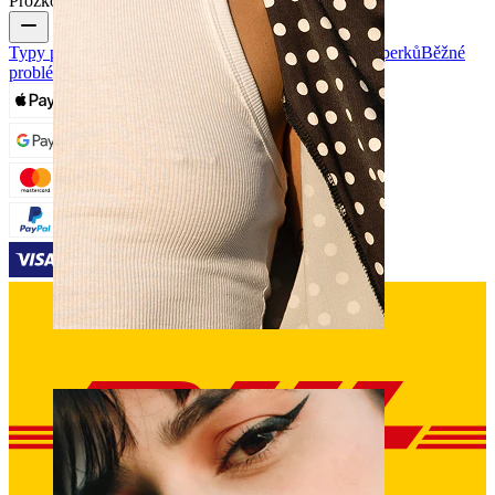
Prozkoumat
Typy piercingových šperků
Materiály piercingových šperků
Běžné
problémy s piercingem a následnou péčí
Bradavka