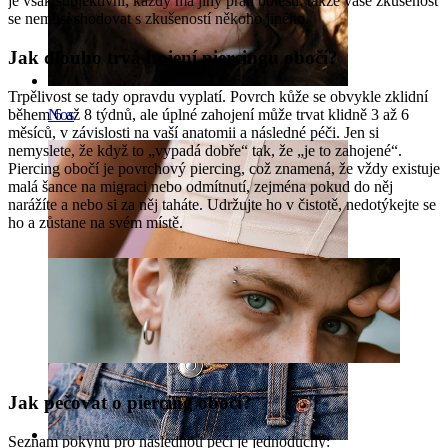
je však subjektivní; každý má jiný práh bolesti, takže vaše zkušenost
se nemusí shodovat s zkušeností někoho jiného.
Jak dlouho trvá hojení piercingu obočí?
Trpělivost se tady opravdu vyplatí. Povrch kůže se obvykle zklidní
během 6 až 8 týdnů, ale úplné zahojení může trvat klidně 3 až 6
Nos
měsíců, v závislosti na vaší anatomii a následné péči. Jen si
nemyslete, že když to „vypadá dobře“ tak, že „je to zahojené“.
Piercing obočí je povrchový piercing, což znamená, že vždy existuje
malá šance na migraci nebo odmítnutí, zejména pokud do něj
narážíte a nebo si za něj taháte. Udržujte ho v čistotě, nedotýkejte se
ho a zůstane na svém místě.
Jak pečovat o piercing obočí?
Seznam pokynů pro následnou péči je jednoduchý: