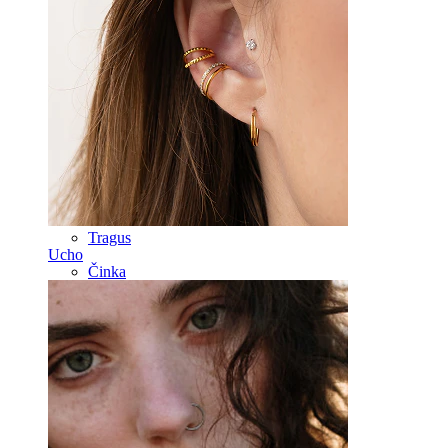
Septum
14k Zlato
Klipsy
Labreta
Jazyk
Nos
Tragus
Ucho
Činka
Rook
Daith
Podkova
Kroužek
Nástroje