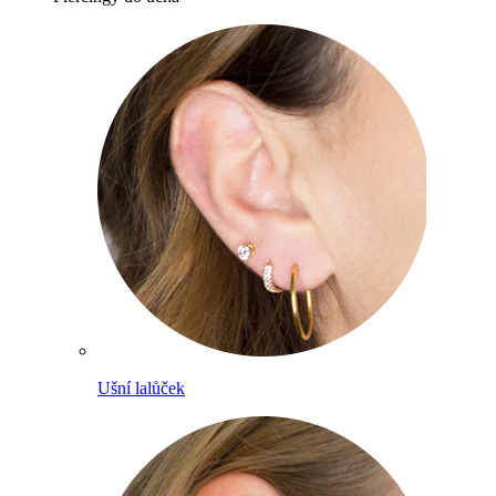
Ušní lalůček