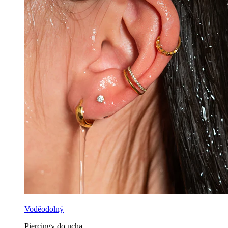
Voděodolný
Piercingy do ucha