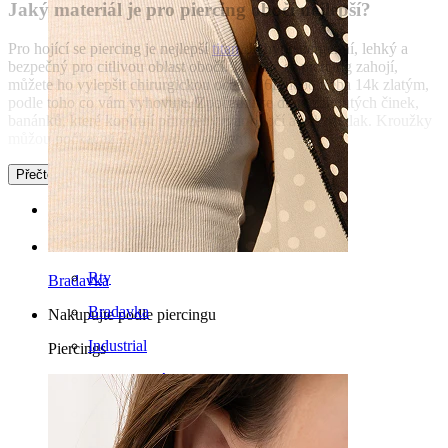
Jaký materiál je pro piercing obočí nejlepší?
Pro hojící se piercing je nejlepší
titan
. Je hypoalergenní, lehký a
bezpečný pro citlivou oblast obočí. Jakmile se piercing zahojí,
můžete ho vylepšit chirurgickou ocelí 316L nebo třeba 14k zlatým,
podle toho co vám vyhovuje. Zpočátku se držte zahnutých činek,
banánků, které kopírují přirozený tvar obočí a snižují tlak. Kroužky
můžou počkat až do úplného zahojení.
Přečtěte si více
Kategorie
Pupík
Rty
Bradavka
Bradavka
Nakupujte podle piercingu
Industrial
Piercings
Mikrodermál
Helix
Ucho