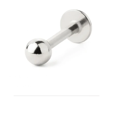
Bodymod Essentials
Kup 4, zaplať za 3
Nakupujte podle typu
Typ šperku