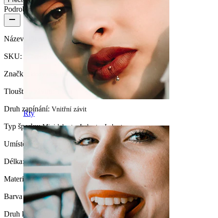
Podrobnosti o produktu
Název:
Titanová mini labreta s květem
SKU:
Labret-261
Značka:
Bodymod Premium
Tloušťka závitu:
1 mm
Druh zapínání:
Vnitřní závit
Rty
Typ šperku:
Mini labreta, Labreta, Labrety
Umístění:
Tragus, Ušní lalůček, Helix, Conch
Délka:
6 mm
Materiál:
Titan
Barva kamínku:
Průhledná
Druh kamínku:
Kubický Zirkon