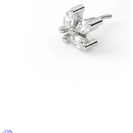
Roztahování uší
Zlaté 14k šperky
Nakupuj titan
-15%