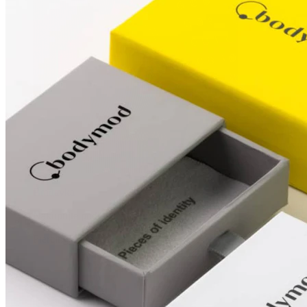
Bradavka
Nakupujte podle piercingu
Piercings