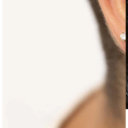
Voděodolný
Piercingy do ucha