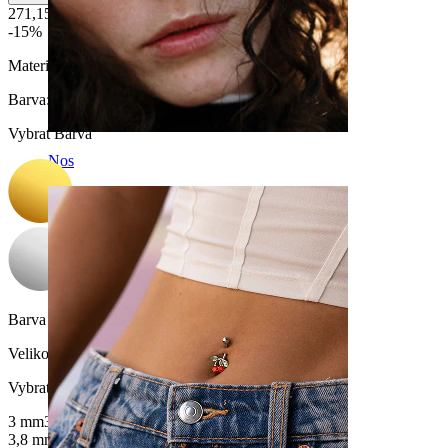
271,15 Kč
319,00 Kč
-15%
Materiál:
Titan
Barva
:
Vybrat Barva
Nos
Barva kamínku:
Průhledná
Velikost kuličky
:
Vybrat Velikost kuličky
3 mm
3,5 mm
3,8 mm