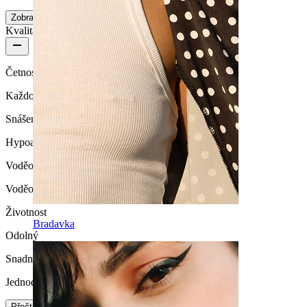
Zobrazit více
Kvalita produktu
Četnost nošení
Každodenní nošení
Snášenlivost
Hypoalergenní
Voděodolnost
Voděodolný
Životnost
Bradavka
Odolný
Snadnost používání
Jednoduché
Přečtěte si více