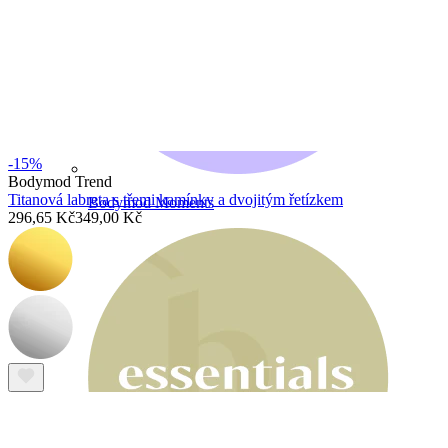
-15%
Bodymod Trend
Titanová labreta s třemi kamínky a dvojitým řetízkem
Bodymod Moments
296,65 Kč
349,00 Kč