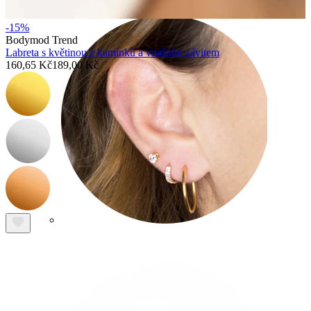
-15%
Bodymod Trend
Labreta s květinou z kamínků a vnitřním závitem
160,65 Kč
189,00 Kč
Ušní lalůček