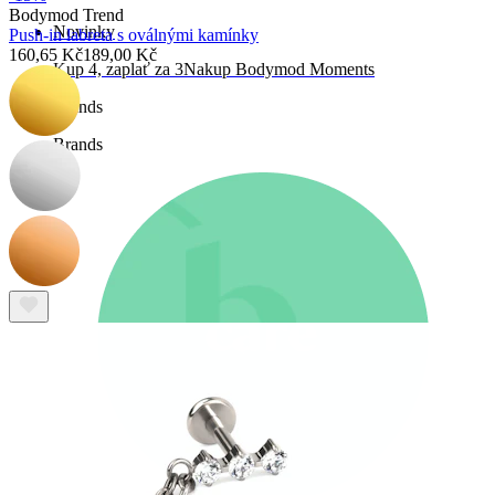
Bodymod Trend
Novinky
Push-in labreta s oválnými kamínky
160,65 Kč
189,00 Kč
Kup 4, zaplať za 3
Nakup Bodymod Moments
Brands
Brands