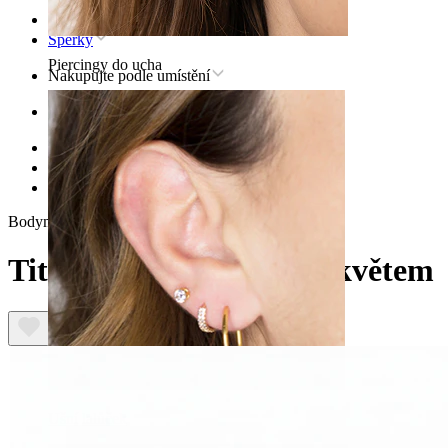
Úvod
Šperky
Piercingy do ucha
Nakupujte podle umístění
Ucho
Helix
Titanové šperky pro helix
Titanová mini labreta s květem
Bodymod Premium
Titanová mini labreta s květem
Ušní lalůček