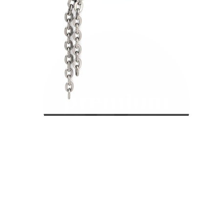
Bodymod Care
Bodymod Premium