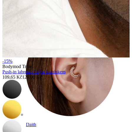
Conch
-15%
Bodymod Trend
Push-in labreta s čirým kamínkem
109,65 Kč
129,00 Kč
Daith