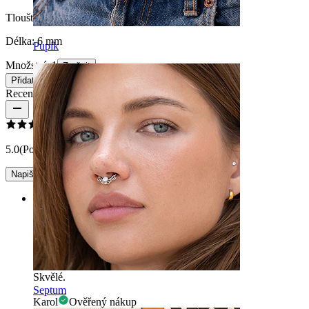
Tloušťka závitu:
1 mm
Délka:
6 mm
Pupík
Množství: 1
Změnit
Přidat do košíku
Recenze produktu
5.0
(Počet recenzí: 1)
Napište recenzi
Rating
Skvělé.
Skvělé.
Septum
Karol
Ověřený nákup