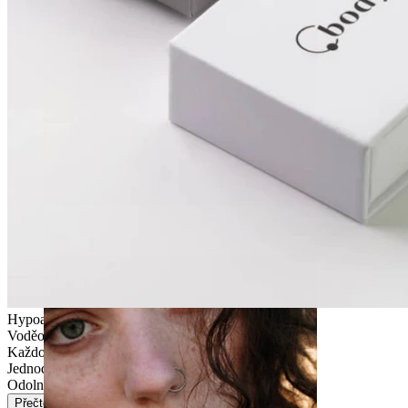
Ucho
Hypoalergenní
Voděodolný
Každodenní nošení
Jednoduché
Odolný
Přečtěte si více