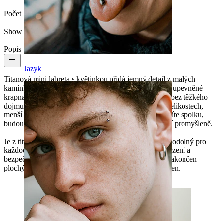
Počet kusů:
1
Show pair option:
Ano
Popis
Jazyk
Titanová mini labreta s květinkou přidá jemný detail z malých
kamínků poskládaných do tvaru květu. Kamínky jsou upevněné
krapnami a sedí těsně u kůže a dodávají šperku detail bez těžkého
dojmu. K dostání ve zlaté i stříbrné barvě a ve dvou velikostech,
menší je jemný, větší je víc nápadný. Když si je nasadíte spolku,
budou tvořit snadný vrstvený look, který pořád působí promyšleně.
Je z titanu, takže je hypoalergenní, voděodolný a dost odolný pro
každodenní nošení. Vnitřní závit zajišťuje hladké nasazení a
bezpečné upevnění, takže zůstane na svém místě. Je zakončen
plochým zadním dílem pro pohodlné nošení po celý den.