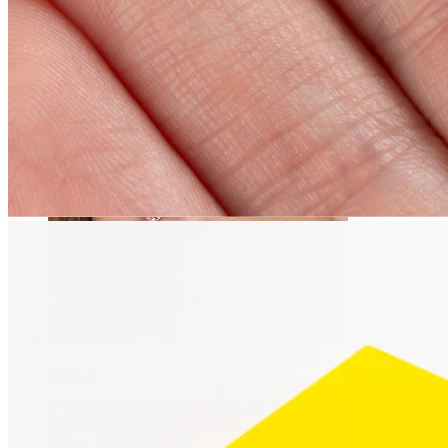
Pupík
Septum