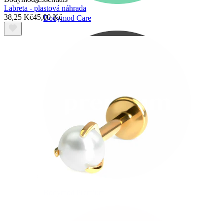
Labreta - plastová náhrada
38,25 Kč
45,00 Kč
Bodymod Care
Bodymod Premium