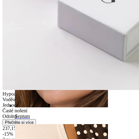
Pupík
Hypoalergenní
Voděodolný
Jednoduché
Časté nošení
Odolný
Septum
Přečtěte si více
237,15 Kč
279,00 Kč
-15%