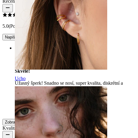
Recenze produktu
5.0
(Počet recenzí: 1)
Napište recenzi
Rating
Skvělé!
Ucho
Úžasný šperk! Snadno se nosí, super kvalita, diskrétní a
lehký. Děkuji za tento článek.
Stéph'
Ověřený nákup
Přeloženo pomocí AI
Zobrazit původní text
Zobrazit více
Kvalita produktu