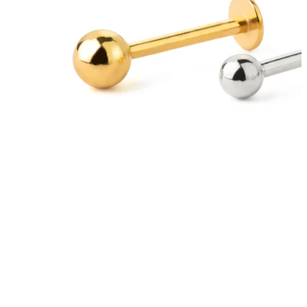
Ušní lalůček