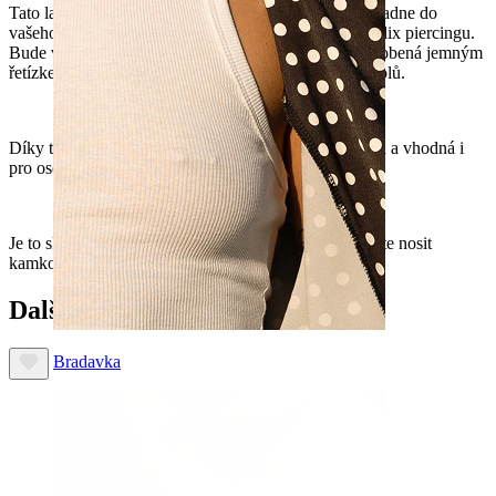
Tato labreta má zahnutou tyčinku, která nádherně zapadne do
vašeho ucha, pokud se rozhodnete nosit ji ve svém helix piercingu.
Bude vypadat skvěle i ve vašem
ušním lalůčku
. Je zdobená jemným
řetízkem, který je připevněn na obou koncích a visí dolů.
Díky tomu, že je labreta vyrobená z titanu, je odolná a a vhodná i
pro osoby s citlivou pokožkou.
Je to skvělý doplněk pro vaše uši ať už se ji rozhodnete nosit
kamkoliv.
Další zákazníci si koupili
Bradavka