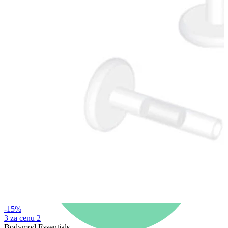
Novinky
Kup 4, zaplať za 3
Nakup Bodymod Moments
Brands
Brands
-15%
3 za cenu 2
Bodymod Essentials