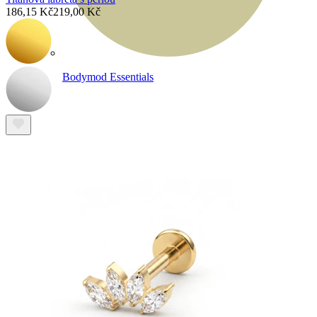
186,15 Kč
219,00 Kč
Bodymod Essentials
Kup 4, zaplať za 3
Nakupujte podle typu
Typ šperku