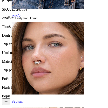
Název:
Zahnutá titanová labreta s řetízkem
SKU:
Labret-184
Pupík
Značka:
Bodymod Trend
Tloušťka závitu:
1,2 mm
Druh zapínání:
Vnitřní závit
Typ šperku:
Labreta, Skrytý Helix, Labrety
Umístění:
Helix, Conch, Přední helix
Materiál:
Titan
Typ povlaku:
PVD povlak
Počet kusů:
1
Flash label:
3 za cenu 2
Popis
Septum