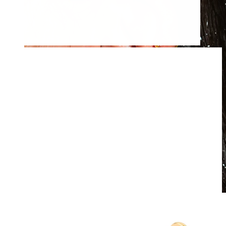
Voděodolný
Piercingy do ucha