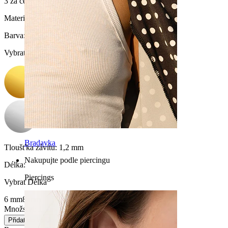
3 za cenu 2
Materiál:
Titan
Barva
:
Vybrat Barva
Bradavka
Tloušťka závitu:
1,2 mm
Nakupujte podle piercingu
Délka
:
Piercings
Vybrat Délka
6 mm
8 mm
Množství: 1
Změnit
Přidat do košíku