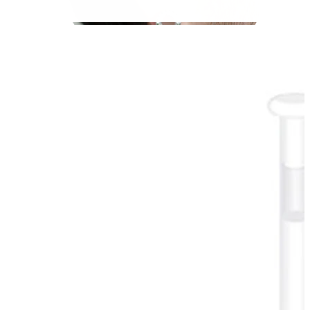
Roztahování uší
Zlaté 14k šperky
Nakupuj titan