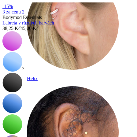
-15%
3 za cenu 2
Bodymod Essentials
Labreta v různých barvách
38,25 Kč
45,00 Kč
Helix