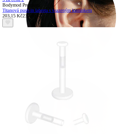
Bodymod Premium
Titanová push-in labreta s vsazeným kamínkem
203,15 Kč
239,00 Kč
Rook