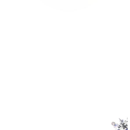
Conch
Daith