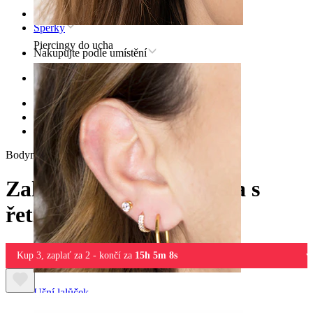
Úvod
Šperky
Piercingy do ucha
Nakupujte podle umístění
Ucho
Helix
Titanové šperky pro helix
Zahnutá titanová labreta s řetízkem
Bodymod Trend
Zahnutá titanová labreta s
řetízkem
Kup 3, zaplať za 2 - končí za
15h 5m 8s
Ušní lalůček