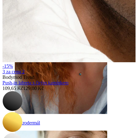
Obočí
-15%
3 za cenu 2
Bodymod Trend
Push-in labreta s čirým kamínkem
109,65 Kč
129,00 Kč
Mikrodermál