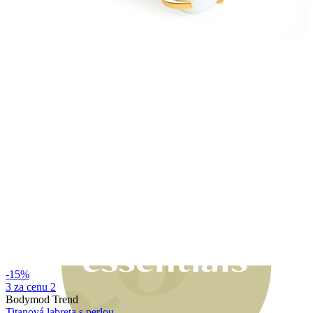
Bodymod Moments
-15%
3 za cenu 2
Bodymod Trend
Titanová labreta s perlou