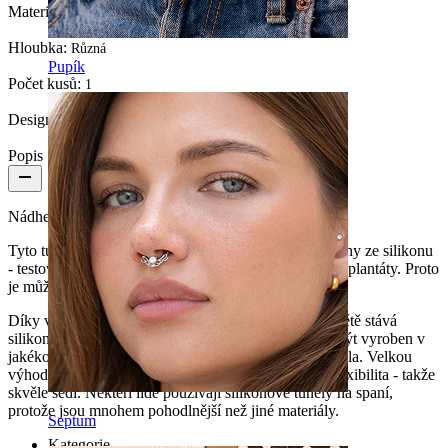
Materiál:
Silikon
Hloubka:
Různá
Pupík
Počet kusů:
1
Design:
Jednoduchý
Popis
Nádherný tunel vyrobený ze silikonu.
Tyto tunely jsou jednoduché a bezpečné. Jsou vyrobeny ze silikonu
- testovaného a schváleného materiálu pro lékařské implantáty. Proto
je můžete bez obav používat.
Díky velkému množství využití se v piercingovém světě stává
silikon čím dál víc populárnějším materiálem. Může být vyroben v
jakékoliv barvě a perfektně sedí k dynamice vašeho těla. Velkou
výhodou silikonových tunelů je jejich neuvěřitelná flexibilita - takže
skvěle sedí. Někteří lidé používají silikonové tunely na spaní,
protože jsou mnohem pohodlnější než jiné materiály.
Septum
Kategorie