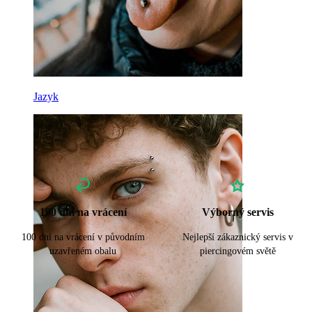
Jazyk
100 dní na vrácení
Výborný servis
100 dní na vrácení v původním
Nejlepší zákaznický servis v
uzavřeném obalu
piercingovém světě