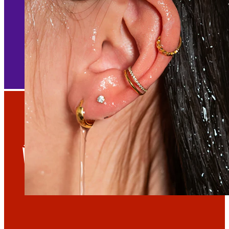
Voděodolný
Piercingy do ucha