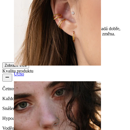
Kvalitní silikonový tunel
Mega snadné na instalaci, dobře se ohýbá a vypadá dobře,
mám už těch O-kroužků dost. Takže je to dobrá změna.
Peeter
Ověřený nákup
Přeloženo pomocí AI
Zobrazit původní text
Zobrazit více
Kvalita produktu
Ucho
Četnost nošení
Každodenní nošení
Snášenlivost
Hypoalergenní
Voděodolnost