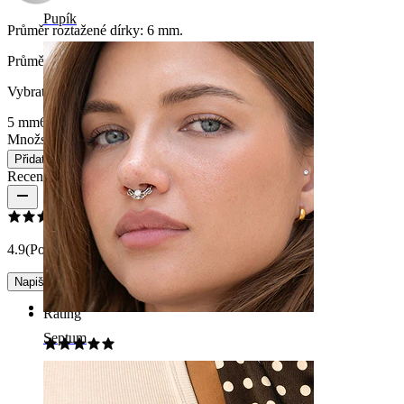
Pupík
Průměr roztažené dírky:
6 mm.
Průměr
:
Vybrat Průměr
5 mm
6 mm
8 mm
10 mm
12 mm
14 mm
16 mm
Množství: 1
Změnit
Přidat do košíku
Recenze produktu
4.9
(Počet recenzí: 39)
Napište recenzi
Rating
Septum
Dobrá volba!