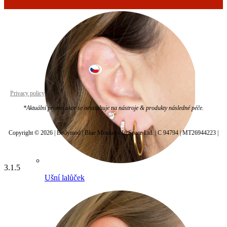
Czechia
Privacy policy
Cookie settings
*Aktuální promo akce se nevztahuje na nástroje & produkty následné péče.
Copyright © 2026 | Bodymod | Blue Monkeys In Space Ltd. | C 94794 | MT26944223 |
3.1.5
Ušní lalůček