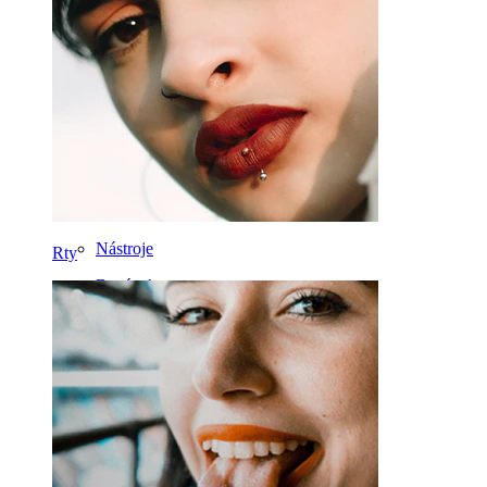
Tragus
Činka
Rook
Daith
Podkova
Kroužek
Nástroje
Rty
Banánek
Ušní lalůček
Titan