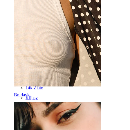
Pupík
Rty
Bradavka
Industrial
Mikrodermál
Helix
Ucho
Septum
14k Zlato
Bradavka
Klipsy
Labreta
Jazyk
Nos