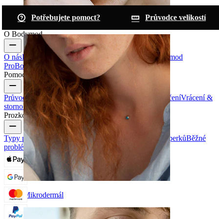
Potřebujete pomoct?
Průvodce velikostí
Obočí
O Bodymod
O nás
Blog
Podmínky & pravidla
Kontaktujte nás
Bodymod
Pro
Bodymod Creators
Bodymod Recenze
Pomoc & info
Průvodce velikostí
Sledování zásilek
Informace o doručení
Vrácení &
storno
Platba
Můj Účet
Bodymod podpora
Prozkoumat
Typy piercingových šperků
Materiály piercingových šperků
Běžné
problémy s piercingem a následnou péčí
Mikrodermál