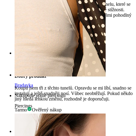
Již mám několik modelů tohoto silikonového tunelu, které se
liší barvou a velikostí, a zatím jsem neměl žádné stížnosti.
Produkt odpovídá popisu a obrázku, navíc je velmi pohodlný
a měkký.
Patrīcija
Ověřený nákup
Přeloženo pomocí AI
Zobrazit původní text
Rating
Dobrý produkt
Bradavka
Koupil jsem tři z těchto tunelů. Opravdu se mi líbí, snadno se
instalují a ještě snadněji nosí. Vůbec neobtěžují. Pokud někdo
Nakupujte podle piercingu
jiný hledá lehkou změnu, rozhodně je doporučuji.
Piercings
Tarmo
Ověřený nákup
Přeloženo pomocí AI
Zobrazit původní text
Rating