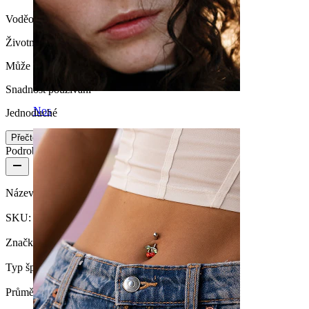
Voděodolný
Životnost
Může vydržet celý život
Snadnost používání
Nos
Jednoduché
Přečtěte si více
Podrobnosti o produktu
Název:
Silikonový tunel v různých barvách
SKU:
Tunnel-7
Značka:
Bodymod Essentials
Typ šperku:
Tunel, Kulatý tunel
Průměr roztažené dírky:
6 mm.