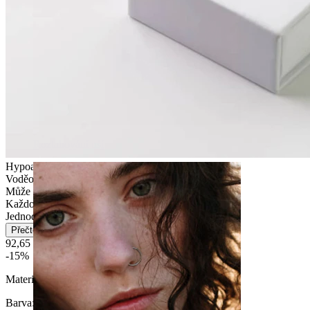
Roztahování uší
Hypoalergenní
Voděodolný
Může vydržet celý život
Každodenní nošení
Jednoduché
Přečtěte si více
92,65 Kč
109,00 Kč
-15%
Materiál:
Silikon
Barva
: