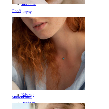
14k Zlato
Obočí
Klipsy
Labreta
Jazyk
Nos
Tragus
Činka
Rook
Daith
Podkova
Kroužek
Nástroje
Mikrodermál
Banánek