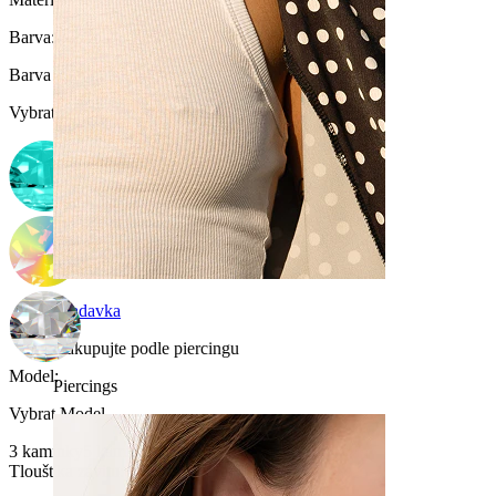
Barva:
Stříbrná
Barva kamínku
:
Vybrat Barva kamínku
Bradavka
Nakupujte podle piercingu
Model
:
Piercings
Vybrat Model
3 kamínky
5 kamínků
Tloušťka závitu
: