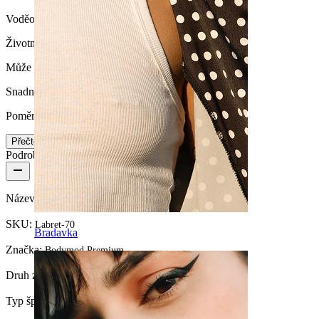
Voděodolný
Životnost
Může vydržet celý život
Snadnost používání
Poměrně snadné
Přečtěte si více
Podrobnosti o produktu
Název:
Push-in titanová labreta s různými kamínky
SKU:
Labret-70
Bradavka
Značka:
Bodymod Premium
Druh zapínání:
Push-In
Typ šperku:
Labreta, Labrety