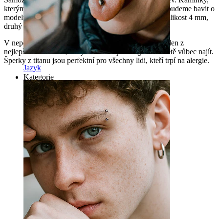
kterými je šperk ozdoben, jsou různě velké. Když se budeme bavit o
modelu s pěti kamínky, pak má prostřední kamínek velikost 4 mm,
druhý největší 3 mm a ten nejmenší 2 mm.
V neposlední řadě je šperk vyroben z titanu, což je jeden z
nejlepších materiálů, který můžete v piercingovém světě vůbec najít.
Šperky z titanu jsou perfektní pro všechny lidi, kteří trpí na alergie.
Jazyk
Kategorie
Pupík
Rty
Bradavka
Industrial
Mikrodermál
Helix
Ucho
Septum