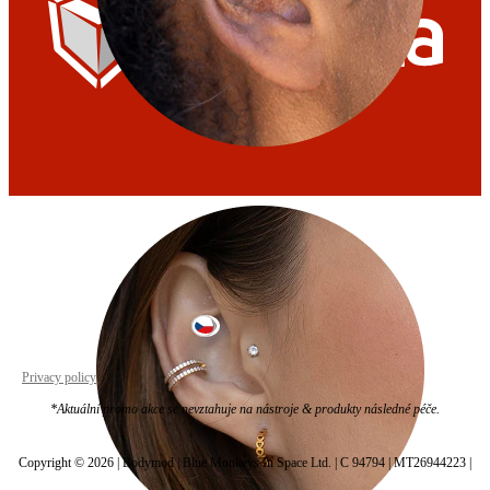
Tragus
Czechia
Privacy policy
Cookie settings
*Aktuální promo akce se nevztahuje na nástroje & produkty následné péče.
Copyright © 2026 | Bodymod | Blue Monkeys In Space Ltd. | C 94794 | MT26944223 |