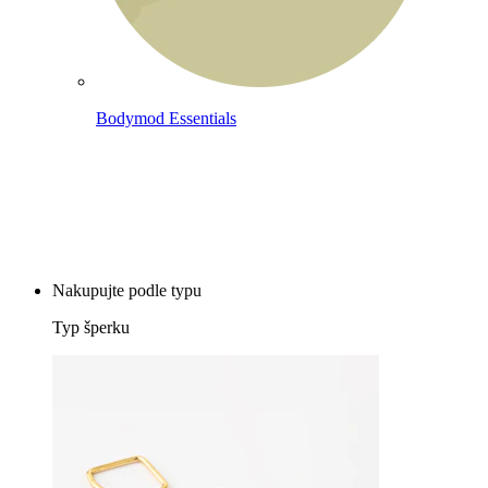
Bodymod Essentials
Kup 4, zaplať za 3
Nakupujte podle typu
Typ šperku