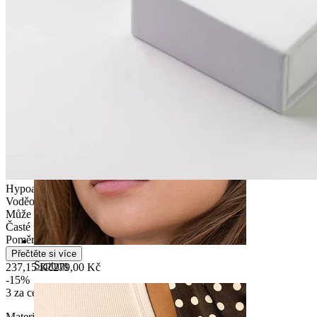
Pupík
Hypoalergenní
Voděodolný
Může vydržet celý život
Časté nošení
Poměrně snadné
Přečtěte si více
Septum
237,15 Kč
279,00 Kč
-15%
3 za cenu 2
Materiál:
Titan