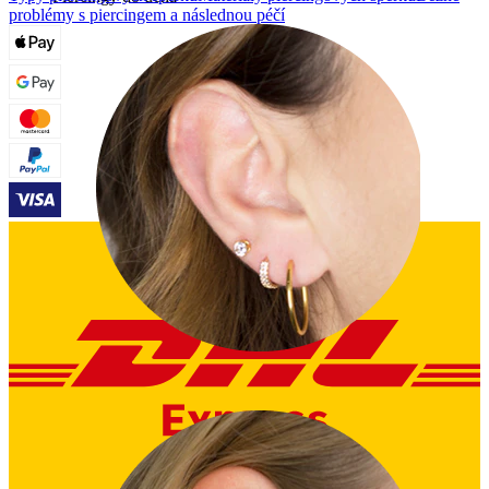
problémy s piercingem a následnou péčí
Ušní lalůček