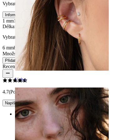
Vybrat Tloušťka závitu
Informace o velikosti
1 mm
1,2 mm
Délka
:
Vybrat Délka
6 mm
8 mm
Množství: 1
Změnit
Přidat do košíku
Recenze produktu
Ucho
4.7
(Počet recenzí: 7)
Napište recenzi
Rating
Velmi hezké!