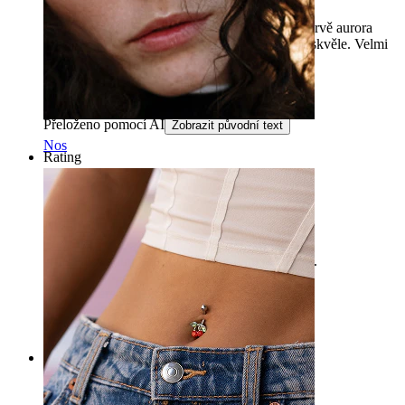
Vybral jsem si tento šperk se třemi kameny v barvě aurora
borealis pro svůj helix a musím říct, že vypadá skvěle. Velmi
lesklý a výborné kvality, nádherný!
Martina
Ověřený nákup
Přeloženo pomocí AI
Zobrazit původní text
Nos
Rating
Krásný
Krásný, kvalitní malý šperk. Opravdu se mi líbí.
Éva
Ověřený nákup
Přeloženo pomocí AI
Zobrazit původní text
Rating