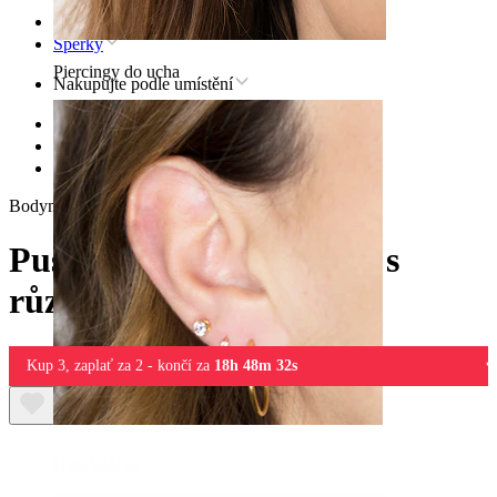
Úvod
Šperky
Piercingy do ucha
Nakupujte podle umístění
Rty
Titanové šperky pro piercing rtů
Push-in titanová labreta s různými kamínky
Bodymod Premium
Push-in titanová labreta s
různými kamínky
Kup 3, zaplať za 2 - končí za
18h 48m 32s
Ušní lalůček