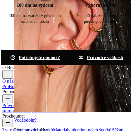
100 dní na vrácení
Výborný servis
100 dní na vrácení v původním
Nejlepší zákaznický servis v
uzavřeném obalu
piercingovém světě
Potřebujete pomoct?
Průvodce velikostí
O Bodymod
O nás
Blog
Podmínky & pravidla
Kontaktujte nás
Bodymod
Pro
Bodymod Creators
Bodymod Recenze
Pomoc & info
Průvodce velikostí
Sledování zásilek
Informace o doručení
Vrácení &
storno
Platba
Můj Účet
Bodymod podpora
Prozkoumat
Voděodolný
Typy piercingových šperků
Materiály piercingových šperků
Běžné
Piercingy do ucha