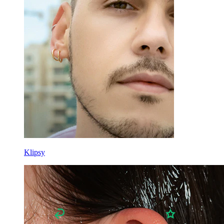
Ušní lalůček
Titan
Klipsy