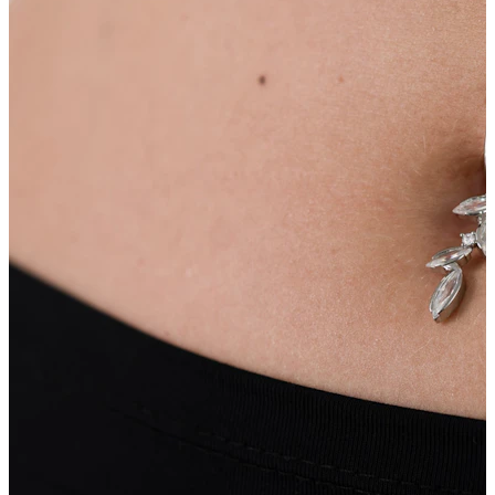
Obočí
Mikrodermál