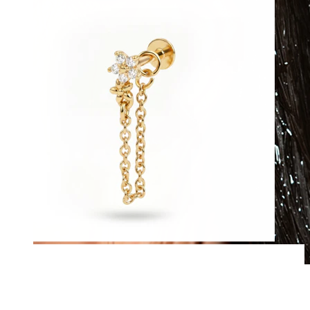
Voděodolný
Piercingy do ucha