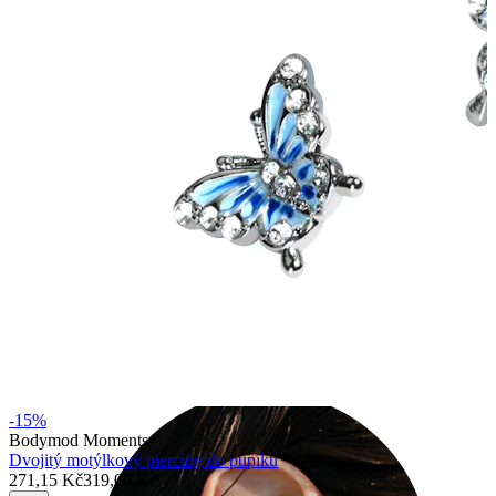
Industrial
-15%
Bodymod Moments
Dvojitý motýlkový piercing do pupíku
271,15 Kč
319,00 Kč