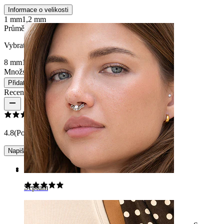
Informace o velikosti
Pupík
1 mm
1,2 mm
Průměr
:
Vybrat Průměr
8 mm
10 mm
Množství: 1
Změnit
Přidat do košíku
Recenze produktu
4.8
(Počet recenzí: 10)
Napište recenzi
Rating
Septum
super spokojený