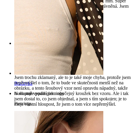
Mám to ve zlatě, průměr 8 mm a tloušťka tyče 1 mm. Super
elegantní piercing, kvalita je dobrá a cena je oprávněná. Jsem
fanoušek
Charlotte
Ověřený nákup
Přeloženo pomocí AI
Zobrazit původní text
Rating
Průměr: 8 mm, tloušťka: 1,2
Jsem trochu zklamaný, ale to je také moje chyba, protože jsem
nepřemýšlel o tom, že to bude ve skutečnosti menší než na
Bradavka
obrázku, a tento šroubový vzor není opravdu nápadný, takže
to vlastně vypadá jako obyčejný kroužek bez vzoru. Ale i tak
Nakupujte podle piercingu
jsem dostal to, co jsem objednal, a jsem s tím spokojen; je to
Piercings
moje vlastní hloupost, že jsem o tom více nepřemýšlel.
Réka
Ověřený nákup
Přeloženo pomocí AI
Zobrazit původní text