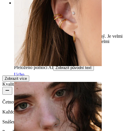
Rating
Super volba!
Používám to asi rok a jsem s tím velmi spokojený. Je velmi
snadné to vyjmout a vložit, zámek mi funguje velmi
spolehlivě. Také to vypadá hezky a pohodlně :)
Betti
Ověřený nákup
Přeloženo pomocí AI
Zobrazit původní text
Ucho
Zobrazit více
Kvalita produktu
Četnost nošení
Každodenní nošení
Snášenlivost