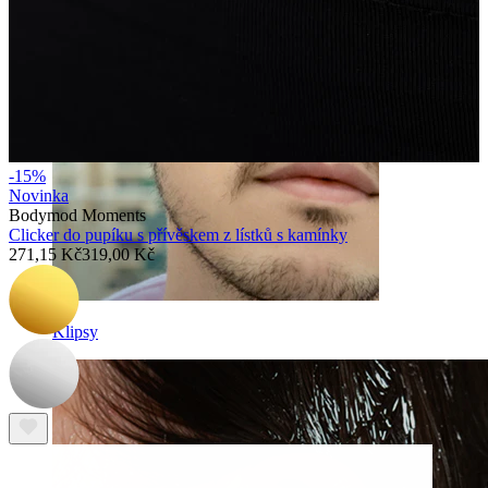
-15%
Novinka
Bodymod Moments
Clicker do pupíku s přívěskem z lístků s kamínky
271,15 Kč
319,00 Kč
Klipsy