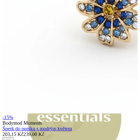
Bodymod Moments
-15%
Bodymod Moments
Šperk do pupíku s modrým květem
203,15 Kč
239,00 Kč