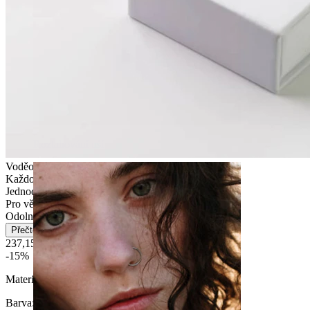
Roztahování uší
Voděodolný
Každodenní nošení
Jednoduché
Pro většinu typů pokožky
Odolný
Přečtěte si více
237,15 Kč
279,00 Kč
-15%
Materiál:
Chirurgická ocel
Barva
: