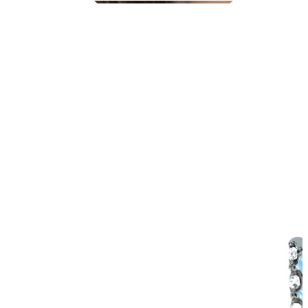
Conch
Daith