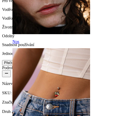
Pro většinu typů pokožky
Voděodolnost
Voděodolný
Životnost
Odolný
Nos
Snadnost používání
Jednoduché
Přečtěte si více
Podrobnosti o produktu
Název:
Zakroucený kroužek s otevíráním
SKU:
Ring-158
Značka:
Bodymod Moments
Druh zapínání:
Kloub