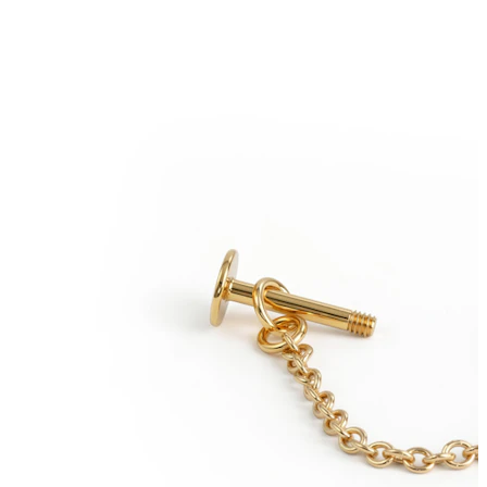
Ušní lalůček