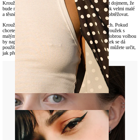
Kroužek má zakroucený design, což by mohlo působit dojmem, že
bude nepohodlný na nošení. Záhyby kroužku jsou však velmi malé
a těsně u sebe, a proto Vás nebudou při nošení vůbec obtěžovat.
Kroužek je k dispozici v několika velikostech a barvách. Pokud
chcete nenápadný šperk, zvolte si například stříbrný kroužek s
malým průměrem. Chcete-li však něco výraznějšího, dobrou volbou
by například mohlo být vícebarevné provedení. Kroužek se dá
použít na spoustě míst a spoustou způsobů, a jen Vy si můžete určit,
jak přesně chcete aby vypadal.
Bradavka