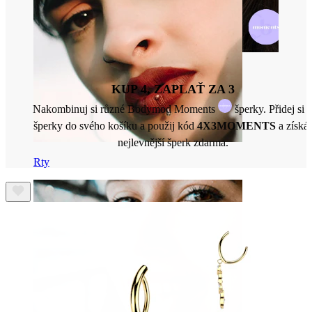
KUP 4, ZAPLAŤ ZA 3
Nakombinuj si různé Bodymod Moments
šperky. Přidej si 
šperky do svého košíku a použij kód
4X3MOMENTS
a získá
nejlevnější šperk zdarma.
Rty