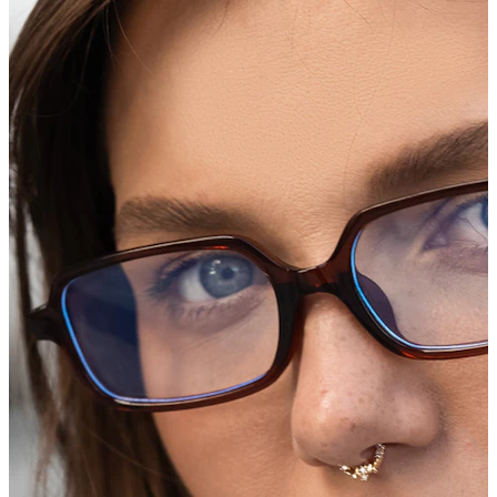
Roztahování uší
Zlaté 14k šperky
Nakupuj titan