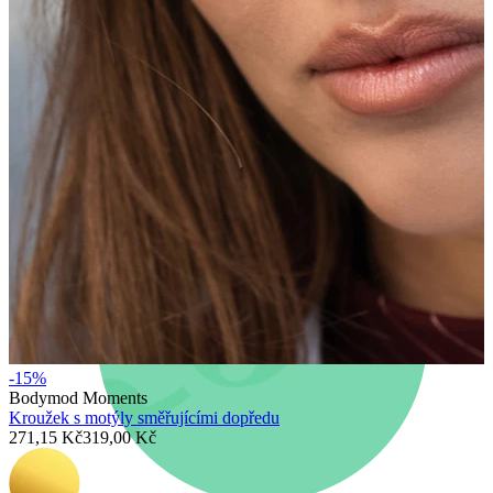
Novinky
Kup 4, zaplať za 3
Nakup Bodymod Moments
Brands
Brands
-15%
Bodymod Moments
Kroužek s motýly směřujícími dopředu
271,15 Kč
319,00 Kč