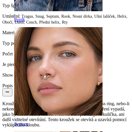
Typ šperku:
Sleeper (kroužek), Kroužek
Umístění:
Tragus, Snug, Septum, Rook, Nosní dírka, Ušní lalůček, Helix,
Pupík
Obočí, Daith, Conch, Přední helix, Rty
Materiál:
Chirurgická ocel
Typ povlaku:
PVD povlak
Počet kusů:
1
Je piercing potažen vrstvou?:
Ano, celý piercing
Show pair option:
Ano
Popis
Kroužku, který Vám teď představujeme, se říká endless ring, nebo-li
nekonečný kroužek. Říká se mu tak proto, že po uzavření vypadá,
jako by nikde neměl konec. Není na něm piercingová kulička, ani
další viditelné otevírání. Tento kroužek se otevírá a uzavírá pomocí
Septum
vyklápěcího kloubu.