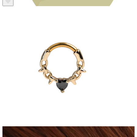
Bodymod Essentials
Kup 4, zaplať za 3
Nakupujte podle typu
Typ šperku