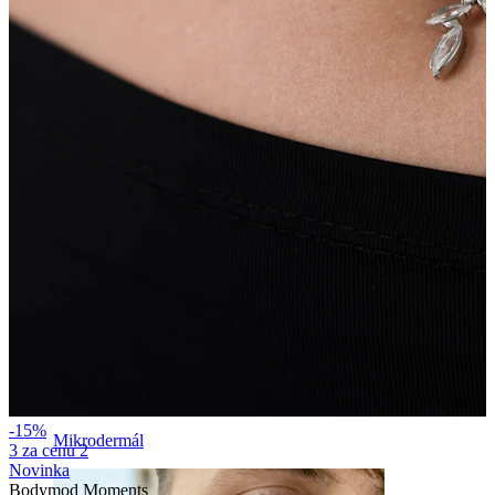
Obočí
-15%
Mikrodermál
3 za cenu 2
Novinka
Bodymod Moments