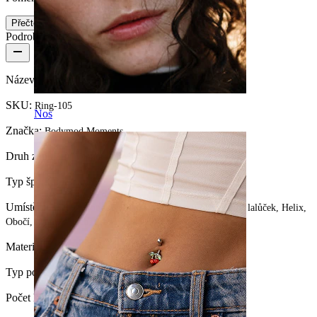
Přečtěte si více
Podrobnosti o produktu
Název:
Spirálový kroužek
SKU:
Ring-105
Nos
Značka:
Bodymod Moments
Druh zapínání:
Vyhnutím do strany
Typ šperku:
Kroužek
Umístění:
Tragus, Snug, Septum, Rook, Nosní dírka, Ušní lalůček, Helix,
Obočí, Daith, Conch, Přední helix, Rty, Intimate
Materiál:
Chirurgická ocel
Typ povlaku:
Anodizace
Počet kusů:
1