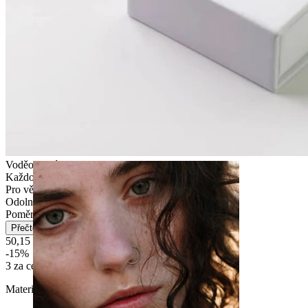
Roztahování uší
Voděodolný
Každodenní nošení
Pro většinu typů pokožky
Odolný
Poměrně snadné
Přečtěte si více
50,15 Kč
59,00 Kč
-15%
3 za cenu 2
Materiál:
Chirurgická ocel