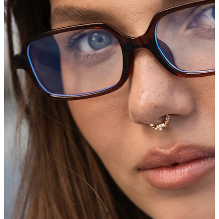
Roztahování uší
Zlaté 14k šperky
Nakupuj titan