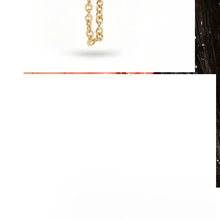
Voděodolný
Piercingy do ucha