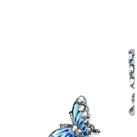
Conch
Daith