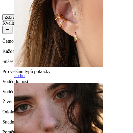
Přeloženo pomocí AI
Zobrazit původní text
Zobrazit více
Kvalita produktu
Četnost nošení
Každodenní nošení
Snášenlivost
Pro většinu typů pokožky
Ucho
Voděodolnost
Voděodolný
Životnost
Odolný
Snadnost používání
Poměrně snadné