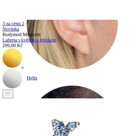
3 za cenu 2
Novinka
Bodymod Moments
Labreta s květem a řetízkem
209,00 Kč
Helix