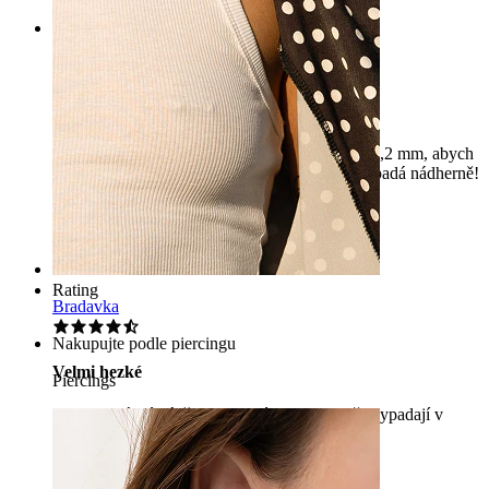
Rating
Perfektní
Vzala jsem to s průměrem 10 mm a tloušťkou 1,2 mm, abych
to dala do druhé dírky v laloku. Opravdu to vypadá nádherně!
Rachele
Ověřený nákup
Přeloženo pomocí AI
Zobrazit původní text
Rating
Bradavka
Nakupujte podle piercingu
Velmi hezké
Piercings
Opravu krásné náušnice, jemné a velmi dobře vypadají v
uchu v kombinaci s jinými náušnicemi.
Diana
Ověřený nákup