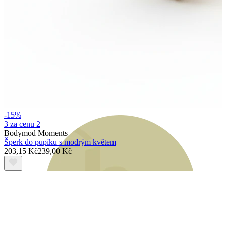
Bodymod Moments
-15%
3 za cenu 2
Bodymod Moments
Šperk do pupíku s modrým květem
203,15 Kč
239,00 Kč