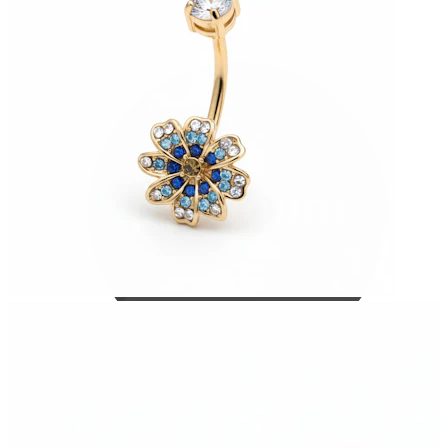
Bodymod Care
Bodymod Premium