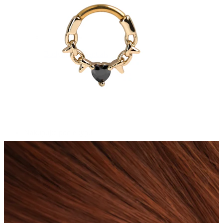
Bodymod Essentials
Kup 4, zaplať za 3
Nakupujte podle typu
Typ šperku