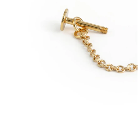
Ušní lalůček