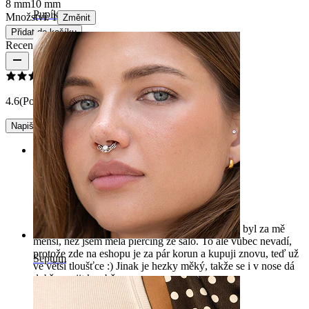
8 mm
10 mm
Pupík
Množství: 1
Změnit
Přidat do košíku
Recenze produktu
4.6
(Počet recenzí: 31)
Napište recenzi
Rating
.
Poprvé jsem koupila 0,8mm tloušťku a kroužek byl za mě
menší, než jsem měla piercing ze salo. To ale vůbec nevadí,
protože zde na eshopu je za pár korun a kupuji znovu, teď už
Septum
ve větší tloušťce :) Jinak je hezky měký, takže se i v nose dá
dobře spojit k sobě.
Veronika
Ověřený nákup