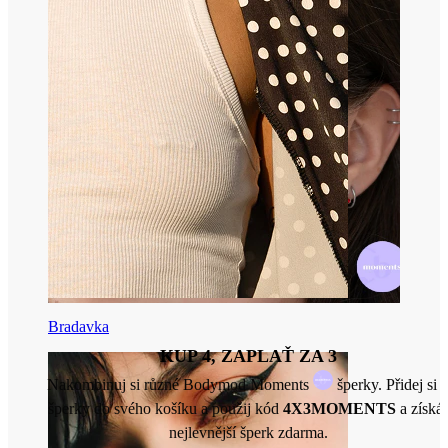
Bradavka
KUP 4, ZAPLAŤ ZA 3
Nakombinuj si různé Bodymod Moments
šperky. Přidej si 
šperky do svého košíku a použij kód
4X3MOMENTS
a získá
nejlevnější šperk zdarma.