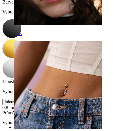
Barva
:
Vybrat Barva
Nos
Tloušťka závitu
:
Vybrat Tloušťka závitu
Informace o velikosti
0,8 mm
1 mm
1,2 mm
1,6 mm
Průměr
:
Vybrat Průměr