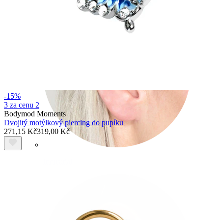
-15%
3 za cenu 2
Bodymod Moments
Dvojitý motýlkový piercing do pupíku
271,15 Kč
319,00 Kč
Industrial