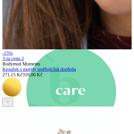
Novinky
Kup 4, zaplať za 3
Nakup Bodymod Moments
Brands
Brands
-15%
3 za cenu 2
Bodymod Moments
Kroužek s motýly směřujícími dopředu
271,15 Kč
319,00 Kč