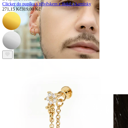
Clicker do pupíku s přívěskem z lístků s kamínky
271,15 Kč
319,00 Kč
Klipsy