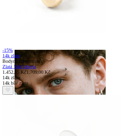
Jazyk
-15%
14k zlato
Bodymod Premium
Zlatá 14kt labreta
1.452,65 Kč
1.709,00 Kč
14k zlato
14k bílé zlato