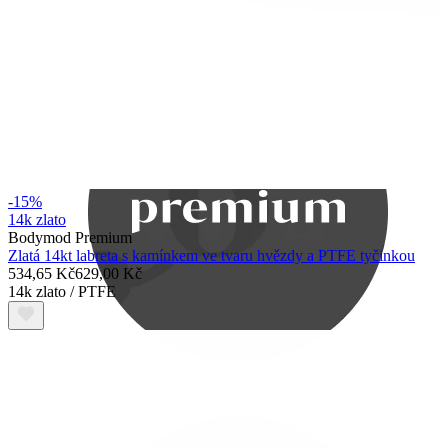
Bodymod Care
-15%
14k zlato
Bodymod Premium
Zlatá 14kt labreta s kamínkem ve tvaru hvězdy a PTFE tyčinkou
534,65 Kč
629,00 Kč
14k zlato / PTFE
Bodymod Premium