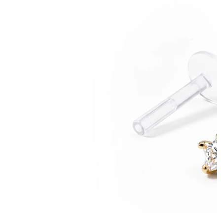
Novinky
Kup 4, zaplať za 3
Nakup Bodymod Moments
Brands
Brands