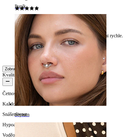
Pupík
Skvělé ❤️
Tak dobře sedí. Objednávka byla odeslána velmi rychle.
Alibrt
Ověřený nákup
Přeloženo pomocí AI
Zobrazit původní text
Zobrazit více
Kvalita produktu
Četnost nošení
Každodenní nošení
Snášenlivost
Septum
Hypoalergenní
Voděodolnost