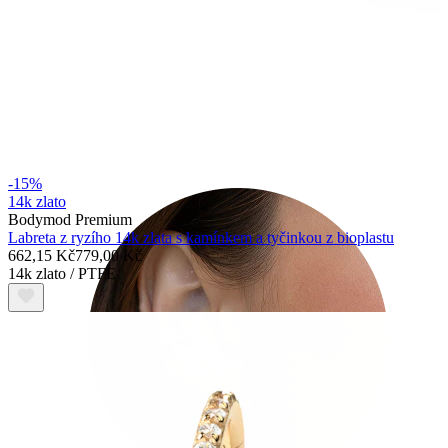
Tragus
-15%
14k zlato
Bodymod Premium
Labreta z ryzího 14k zlata s kamínkem a tyčinkou z bioplastu
662,15 Kč
779,00 Kč
14k zlato / PTFE