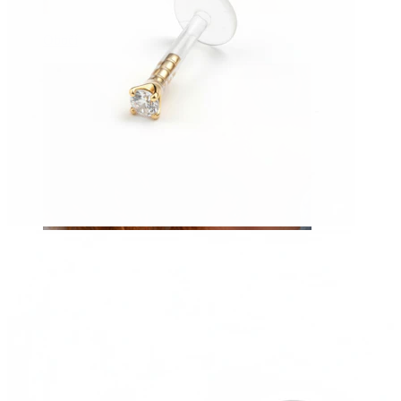
Obočí
Mikrodermál