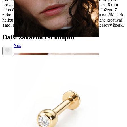
provedeních: bílé a žluté zlato. Také si můžete vybrat mezi 6 mm
nebo 8 mm dlouhou tyčinkou. V obloukové labretě je uloženo 7
zirkonů, které díky svému uspořádání dokonale sednou například do
helixu. Kam šperk umístíte, záleží jen a jen na vás - buďte kreativní!
Tato labreta zaujme svou elegancí, která z něj dělá nadčasový šperk.
Další zákazníci si koupili
Nos