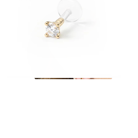
Ušní lalůček