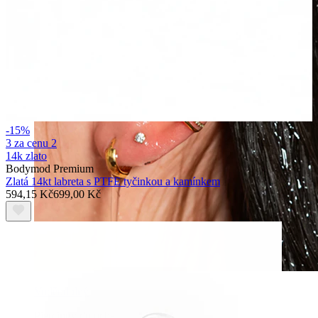
-15%
3 za cenu 2
14k zlato
Bodymod Premium
Zlatá 14kt labreta s PTFE tyčinkou a kamínkem
594,15 Kč
699,00 Kč
Voděodolný
Piercingy do ucha