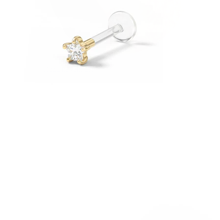
Roztahování uší
Zlaté 14k šperky
Nakupuj titan