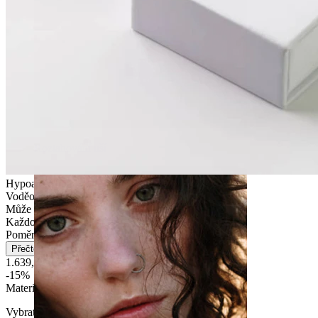
Roztahování uší
Hypoalergenní
Voděodolný
Může vydržet celý život
Každodenní nošení
Poměrně snadné
Přečtěte si více
1.639,65 Kč
1.929,00 Kč
-15%
Materiál
:
Vybrat Materiál