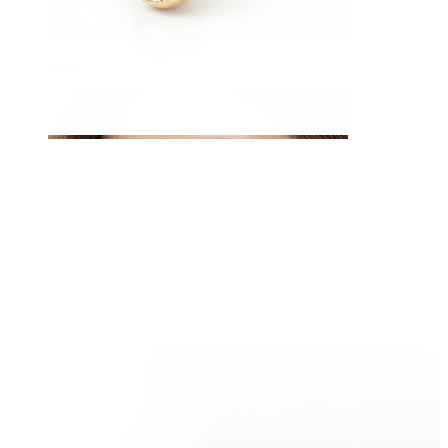
Pupík
Septum