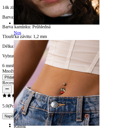
14k zlato
14k bílé zlato
Barva:
Zlatá
Barva kamínku:
Průhledná
Nos
Tloušťka závitu:
1,2 mm
Délka
:
Vybrat Délka
6 mm
8 mm
Množství: 1
Změnit
Přidat do košíku
Recenze produktu
5.0
(Počet recenzí: 1)
Napište recenzi
Rating