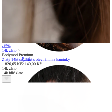
-15%
14k zlato
Bodymod Premium
Rook
Zlatý 14kt segment s otevíráním a kamínky
1.826,65 Kč
2.149,00 Kč
14k zlato
14k bílé zlato