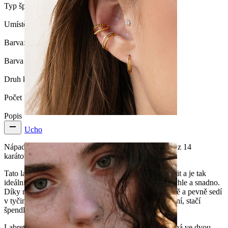
Typ šperku:
Labreta, Labrety
Umístění:
Ušní lalůček, Helix, Conch, Přední helix
Barva:
Zlatá
Barva kamínku:
Průhledná
Druh kamínku:
Kubický Zirkon
Počet kusů:
1
Popis
Ucho
Nápadně nenápadná - jednoduchá a elegantní ozdoba z 14
karátového zlata.
Tato labreta je tzv. push-in labreta. Nemá klasický závit a je tak
ideální pro všechny, kteří chtějí své šperky vkládat rychle a snadno.
Díky mírnému ohnutí špendlíku v zadní části bezpečně a pevně sedí
v tyčince. Pokud si všimnete, že se časem trochu uvolní, stačí
špendlík zase trochu ohnout.
Labreta je vyrobená z 14 karátového zlata a je dostupná ve dvou