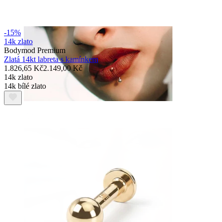
-15%
14k zlato
Bodymod Premium
Zlatá 14kt labreta s kamínkem
1.826,65 Kč
2.149,00 Kč
14k zlato
14k bílé zlato
Rty