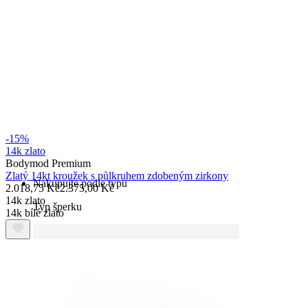
Bodymod Essentials
Kup 4, zaplať za 3
-15%
14k zlato
Bodymod Premium
Zlatý 14kt kroužek s půlkruhem zdobeným zirkony
Nakupujte podle typu
2.018,75 Kč
2.375,00 Kč
14k zlato
Typ šperku
14k bílé zlato