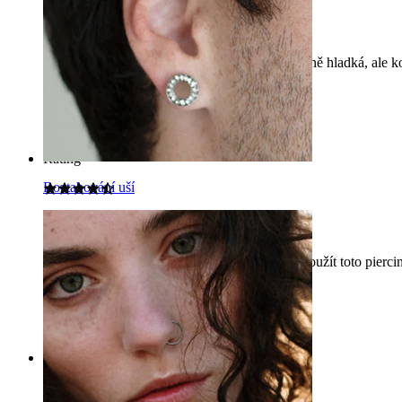
Pro mě to nebylo v pořádku
Otravovala mě ta plastová tyč, protože není úplně hladká, ale k
Carla
Ověřený nákup
Přeloženo pomocí AI
Zobrazit původní text
Rating
Roztahování uší
Pero je příliš krátké
Pro mě je tato tyč příliš krátká, takže nemohu použít toto pierc
Šarlote
Ověřený nákup
Přeloženo pomocí AI
Zobrazit původní text
Rating