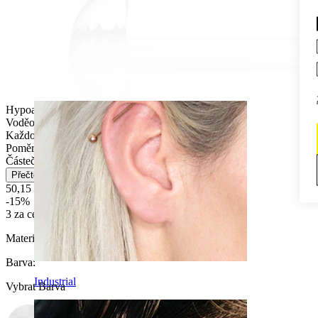
Daith
Hypoalergenní
Voděodolný
Každodenní nošení
Poměrně snadné
Částečně odolný
Přečtěte si více
50,15 Kč
59,00 Kč
-15%
3 za cenu 2
Materiál:
Akrylát
Barva
:
Industrial
Vybrat Barva