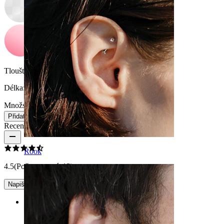
Tloušťka závitu:
1,6 mm
Délka:
16 mm
Množství: 1
Změnit
Přidat do košíku
Recenze produktu
Rook
4.5
(Počet recenzí: 13)
Napište recenzi
Rating