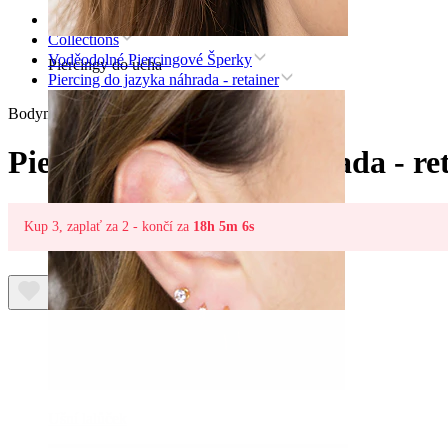
Úvod
Collections
Voděodolné Piercingové Šperky
Piercingy do ucha
Piercing do jazyka náhrada - retainer
Bodymod Essentials
Piercing do jazyka náhrada - re
Kup 3, zaplať za 2 - končí za
18h 5m 6s
Ušní lalůček