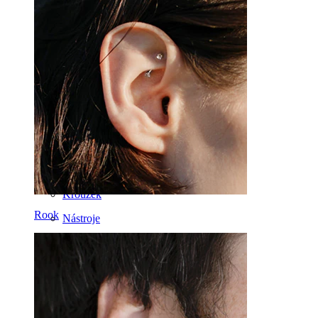
Labreta
Jazyk
Nos
Tragus
Činka
Rook
Daith
Podkova
Kroužek
Rook
Nástroje
Banánek
Ušní lalůček
Titan