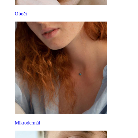
Obočí
Mikrodermál