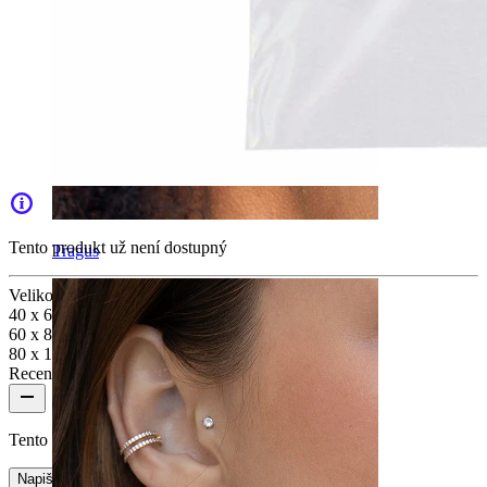
Tento produkt už není dostupný
Tragus
Velikost
:
40 x 60 mm
60 x 80 mm
80 x 120 mm
Recenze produktu
Tento produkt nemá zatím žádné recenze
Napište recenzi