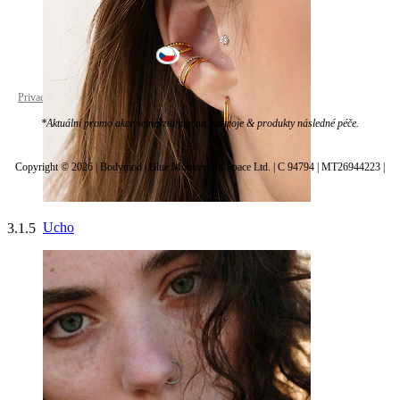
Czechia
Privacy policy
Cookie settings
*Aktuální promo akce se nevztahuje na nástroje & produkty následné péče.
Copyright © 2026 | Bodymod | Blue Monkeys In Space Ltd. | C 94794 | MT26944223 |
Ucho
3.1.5