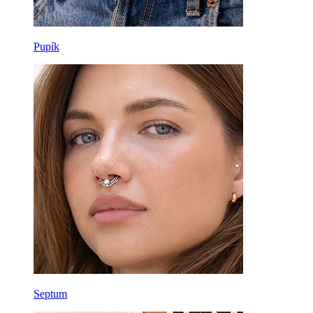
Pupík
Septum