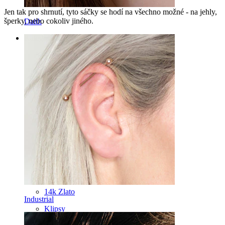
Jen tak pro shrnutí, tyto sáčky se hodí na všechno možné - na jehly,
šperky, nebo cokoliv jiného.
Daith
Kategorie
Pupík
Rty
Bradavka
Industrial
Mikrodermál
Helix
Ucho
Septum
14k Zlato
Industrial
Klipsy