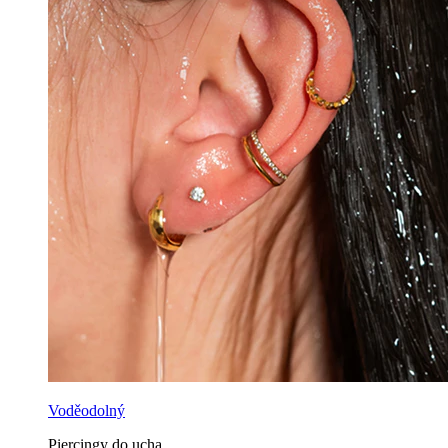
Voděodolný
Piercingy do ucha