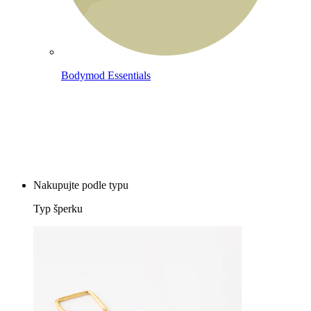
Bodymod Essentials
Kup 4, zaplať za 3
Nakupujte podle typu
Typ šperku