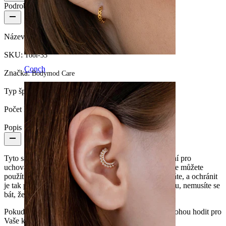
Podrobnosti o produktu
Název:
Perfektní zip sáčky - 100 kusů
SKU:
Tool-35
Conch
Značka:
Bodymod Care
Typ šperku:
Nástroj
Počet kusů:
100
Popis
Tyto sáčky jsou baleny po 100 kusech, a jsou perfektní pro
uchovávání jehel a dalších drobných věcí. Například je můžete
použít pro uchovávání šperků, které zrovna nepoužíváte, a ochránit
je tak proti prachu a špíně. Pokud dáte šperky do sáčku, nemusíte se
bát, že se ztratí nebo zajdou.
Pokud jste profesionální piercer, tyto sáčky se Vám mohou hodit pro
Vaše klienty na jejich nové šperky.