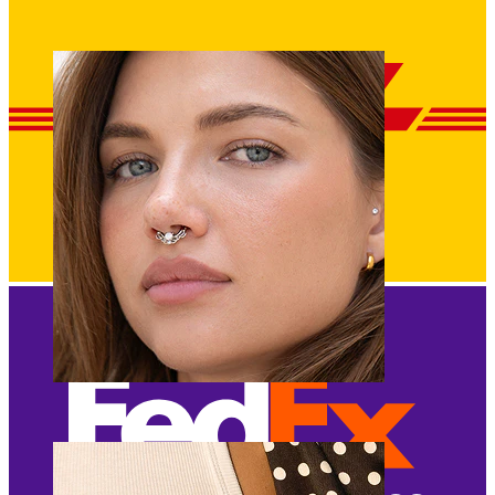
Pupík
Septum