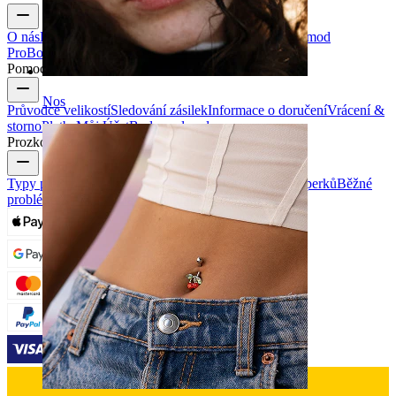
O nás
Blog
Podmínky & pravidla
Kontaktujte nás
Bodymod
Pro
Bodymod Creators
Bodymod Recenze
Pomoc & info
Nos
Průvodce velikostí
Sledování zásilek
Informace o doručení
Vrácení &
storno
Platba
Můj Účet
Bodymod podpora
Prozkoumat
Typy piercingových šperků
Materiály piercingových šperků
Běžné
problémy s piercingem a následnou péčí