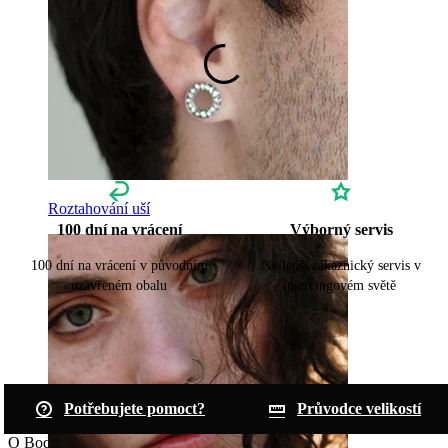
Roztahování uší
100 dní na vrácení
Výborný servis
100 dní na vrácení v původním
Nejlepší zákaznický servis v
uzavřeném obalu
piercingovém světě
Potřebujete pomoct?
Průvodce velikostí
O Bodymod