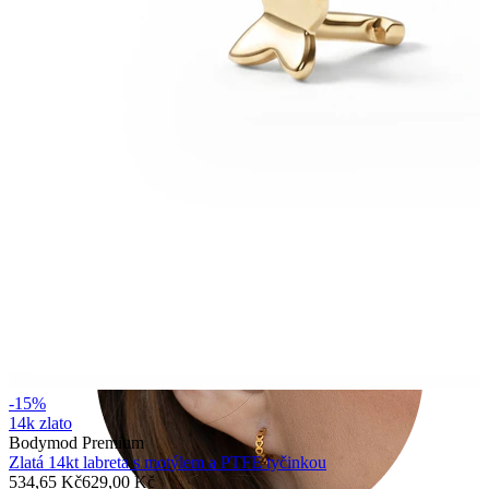
Tragus
-15%
14k zlato
Bodymod Premium
Zlatá 14kt labreta s motýlem a PTFE tyčinkou
534,65 Kč
629,00 Kč