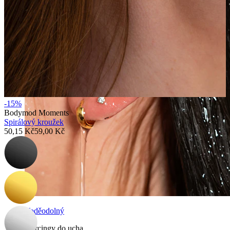
-15%
Bodymod Moments
Spirálový kroužek
50,15 Kč
59,00 Kč
Voděodolný
Piercingy do ucha