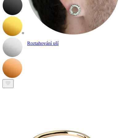
Roztahování uší
Zlaté 14k šperky
Nakupuj titan