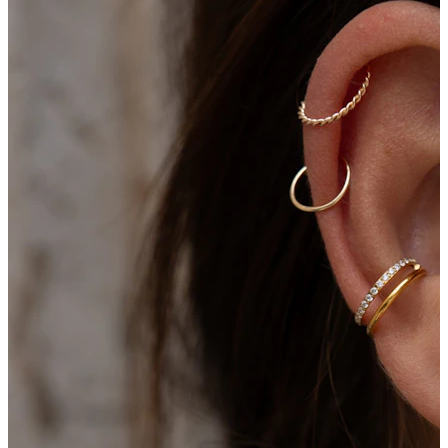
Bodymod Essentials
Kup 4, zaplať za 3
Nakupujte podle typu
Typ šperku