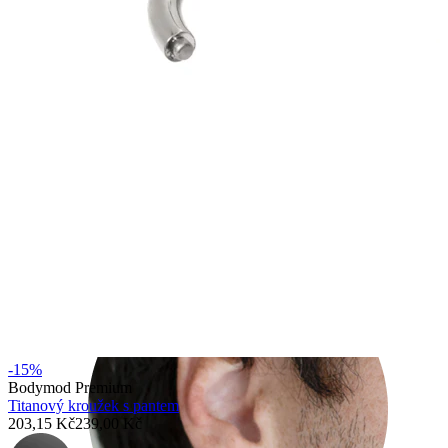
Rook
-15%
Bodymod Premium
Titanový kroužek s pantem
203,15 Kč
239,00 Kč