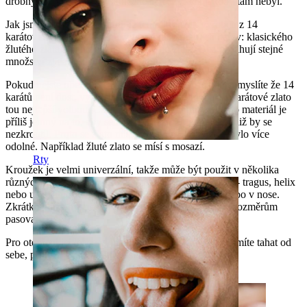
drobný otvor, i když ve skutečnosti to vypadá jakoby tam nebyl.
Jak jsme již předtím zmínili, je tento kroužek vyroben z 14
karátového zlata - vy si můžete vybrat z různých barev: klasického
žlutého zlata a nebo moderního bílého zlata. Oba obsahují stejné
množství zlata, liší se pouze barvou.
Pokud nejste obeznámeni s výrobou šperků a nebo si myslíte že 14
karátů není dost, vysvětlíme vám, proč je zrovna 14 karátové zlato
tou nejlepší volbou. Čisté zlato má 24 karátů, ale tento materiál je
příliš jemný na to, aby se z něj dal vyrobit piercing, aniž by se
nezkroutil. Proto se zlato mísí s ostatními kovy, aby bylo více
odolné. Například žluté zlato se mísí s mosazí.
Rty
Kroužek je velmi univerzální, takže může být použit v několika
různých místech: například do některých míst v uchu - tragus, helix
nebo ušní lalůček. Také jej můžete nosit ve rtech a nebo v nose.
Zkrátka může být nošen všude, kde bude díky svým rozměrům
pasovat.
Pro otevření jej lehce vyhněte do strany. Kroužek nesmíte tahat od
sebe, protože byste mohli poškodit jeho tvar.