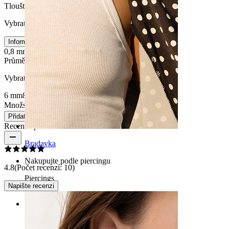
Tloušťka závitu
:
Vybrat Tloušťka závitu
Informace o velikosti
0,8 mm
1 mm
Průměr
:
Vybrat Průměr
6 mm
8 mm
10 mm
Množství: 1
Změnit
Přidat do košíku
Recenze produktu
Bradavka
Nakupujte podle piercingu
4.8
(Počet recenzí: 10)
Piercings
Napište recenzi
Rating