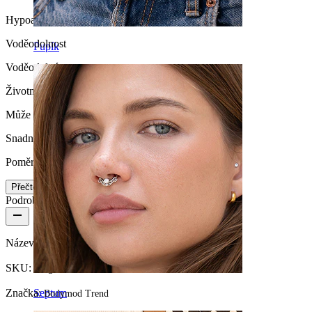
Hypoalergenní
Voděodolnost
Pupík
Voděodolný
Životnost
Může vydržet celý život
Snadnost používání
Poměrně snadné
Přečtěte si více
Podrobnosti o produktu
Název:
Jednoduchý kroužek z 14 karátového zlata
SKU:
Ring-110
Septum
Značka:
Bodymod Trend