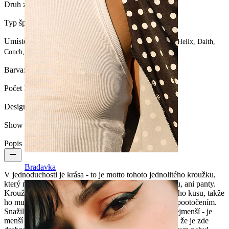
Druh zapínání:
Vyhnutím do strany
Typ šperku:
Sleeper (kroužek), Kroužek, Huggy
Umístění:
Tragus, Snug, Rook, Nosní dírka, Ušní lalůček, Helix, Daith,
Conch, Přední helix
Barva:
Růžové zlato
Počet kusů:
1
Design:
Jednoduchý
Show pair option:
Ano
Popis
Bradavka
V jednoduchosti je krása - to je motto tohoto jednolitého kroužku,
který nemá žádný zavírací mechanismus - ani kuličkou, ani panty.
Kroužek je vyroben z 14 karátového zlata a je z jednoho kusu, takže
ho musíte do své piercingové dírky šikovně zasunout pootočením.
Snažili jsme se, aby byl otvor mezi oběma konci co nejmenší - je
menší než vidíte na obrázku. Obrázek vám má ukázat, že je zde