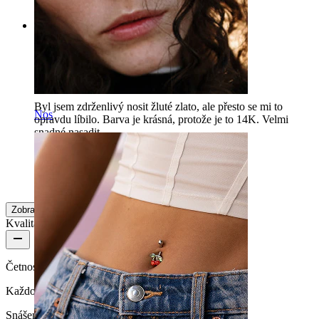
Zobrazit původní text
Rating
Krásný
Byl jsem zdrženlivý nosit žluté zlato, ale přesto se mi to
Nos
opravdu líbilo. Barva je krásná, protože je to 14K. Velmi
snadné nasadit.
MGG
Ověřený nákup
Přeloženo pomocí AI
Zobrazit původní text
Zobrazit více
Kvalita produktu
Četnost nošení
Každodenní nošení
Snášenlivost