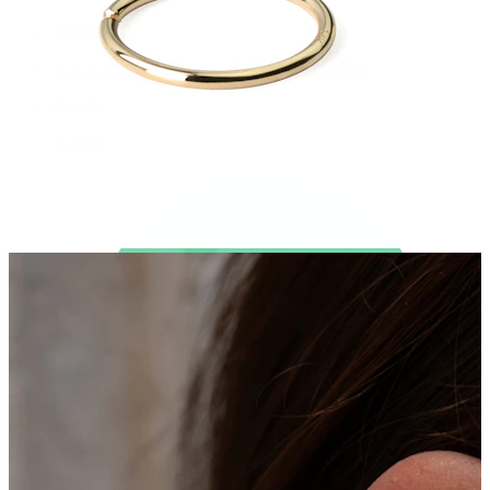
Novinky
Kup 4, zaplať za 3
Nakup Bodymod Moments
Brands
Brands