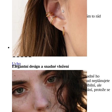
Skvělé!
Elegantní, minimalistický a velmi pohodlný. Mám to rád
maximálně! Vzal jsem to na nos.
andreeadascalu15
Ověřený nákup
Přeloženo pomocí AI
Zobrazit původní text
Rating
Ucho
Elegantní design a snadné vložení
Koupil jsem to jako nosní kroužek a je velmi snadné ho
vložit. Je to ideální pro dlouhodobé nošení, pokud neplánujete
často měnit svůj nosní kroužek. Kroužek je flexibilní, ale
doporučuji vyhnout se častému otevírání a zavírání, protože se
může časem ohnout nebo ztratit tvar.
Dace
Ověřený nákup
Přeloženo pomocí AI