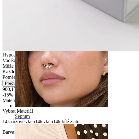
Pupík
Hypoalergenní
Voděodolný
Může vydržet celý život
Každodenní nošení
Poměrně snadné
Přečtěte si více
900,15 Kč
1.059,00 Kč
-15%
Materiál
:
Vybrat Materiál
Septum
14k růžové zlato
14k zlato
14k bílé zlato
Barva:
Růžové zlato