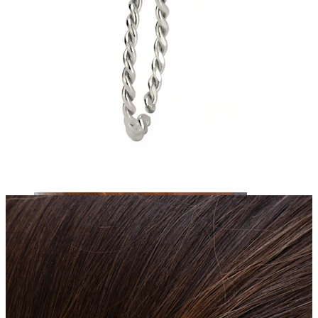
Obočí
Mikrodermál