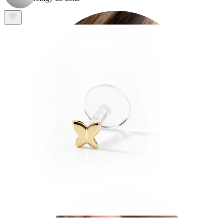
Ušní lalůček