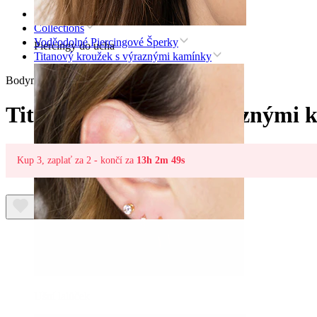
Úvod
Collections
Voděodolné Piercingové Šperky
Piercingy do ucha
Titanový kroužek s výraznými kamínky
Bodymod Trend
Titanový kroužek s výraznými 
Kup 3, zaplať za 2 - končí za
13h 2m 49s
Ušní lalůček