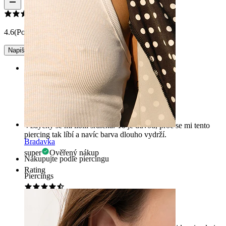
4.6
(Počet recenzí: 12)
Napište recenzi
Rating
Miluji ho
Vždycky se mi líbili srdíčka. To je důvod, proč se mi tento
piercing tak líbí a navíc barva dlouho vydrží.
Bradavka
super
Ověřený nákup
Nakupujte podle piercingu
Rating
Piercings
Skvělý