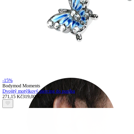
Rook
-15%
Bodymod Moments
Dvojitý motýlkový piercing do pupíku
271,15 Kč
319,00 Kč