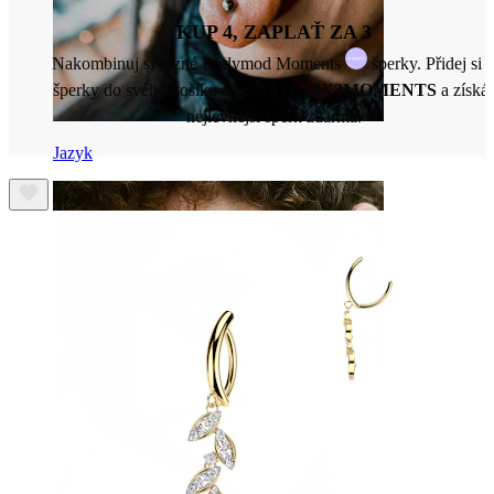
KUP 4, ZAPLAŤ ZA 3
Nakombinuj si různé Bodymod Moments
šperky. Přidej si 
šperky do svého košíku a použij kód
4X3MOMENTS
a získá
nejlevnější šperk zdarma.
Jazyk