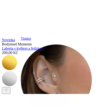
Tragus
Novinka
Bodymod Moments
Labreta s květem a řetízkem
209,00 Kč