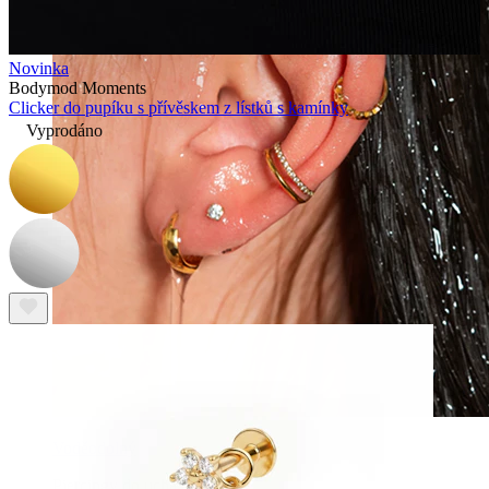
Novinka
Bodymod Moments
Clicker do pupíku s přívěskem z lístků s kamínky
Vyprodáno
Voděodolný
Piercingy do ucha