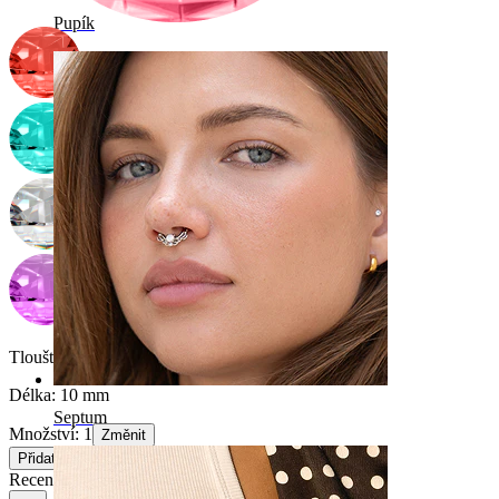
Pupík
Tloušťka závitu:
1,6 mm
Délka:
10 mm
Septum
Množství: 1
Změnit
Přidat do košíku
Recenze produktu