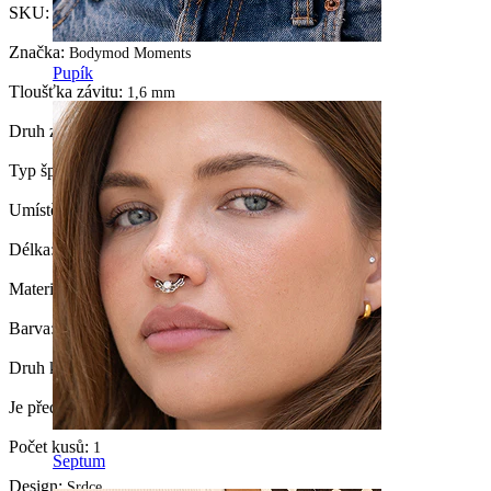
SKU:
Belly-54
Značka:
Bodymod Moments
Pupík
Tloušťka závitu:
1,6 mm
Druh zapínání:
Vnější závit
Typ šperku:
Činky
Umístění:
Pupík
Délka:
10 mm
Materiál:
Chirurgická ocel
Barva:
Stříbrná
Druh kamínku:
Kubický Zirkon
Je předmět lepený?:
Ano
Počet kusů:
1
Septum
Design:
Srdce