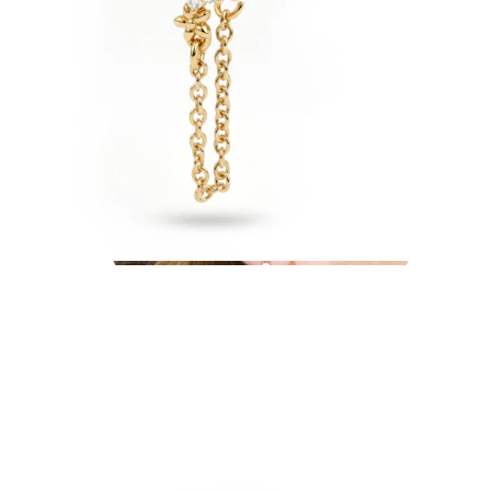
Ušní lalůček