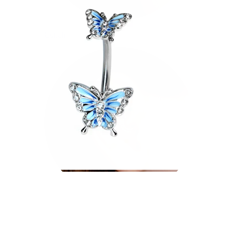
Conch
Daith