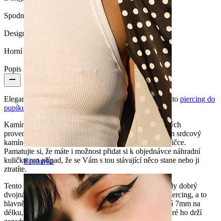
Spodní kulička:
7 mm
Design Height:
7 mm
Horní kulička:
5 mm
Popis
Elegantní, roztomilý a ženský. To jsou slova, která tento
piercing do
pupíku
se srdcovitým kamínkem vystihují nejlépe.
Kamínek na tomto šperku je k dispozici v pěti barevných
provedeních. Barvu, kterou si vyberete, bude mít nejen srdcový
kamínek na spodní kuličce, ale i kamínek na horní kuličce.
Pamatujte si, že máte i možnost přidat si k objednávce náhradní
kuličku pro případ, že se Vám s tou stávající něco stane nebo ji
Bradavka
ztratíte.
Tento piercing je vyrobený z chirurgické oceli, a je tedy dobrý
dvojnásobně - je dobrý pro Vaše tělo, ale i pro tento piercing, a to
hlavně v případě, že se o něj správně staráte. Srdce má 7mm na
délku, a na šperku je připevněné pomocí 3 krapen, které ho drží