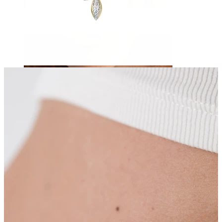
Obočí
Mikrodermál