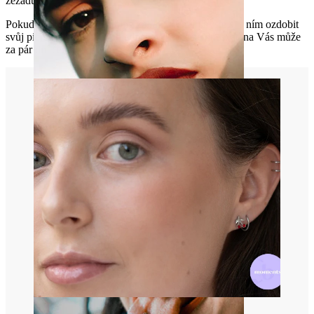
zezadu.
Pokud se Vám tento piercing zalíbil, a chtěli byste si s ním ozdobit
svůj piercing v pupíku, objednejte si ho ještě dnes, ať na Vás může
za pár dní čekat ve schránce.
Rty