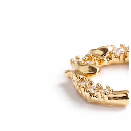
Novinky
Kup 4, zaplať za 3
Nakup Bodymod Moments
Brands
Brands