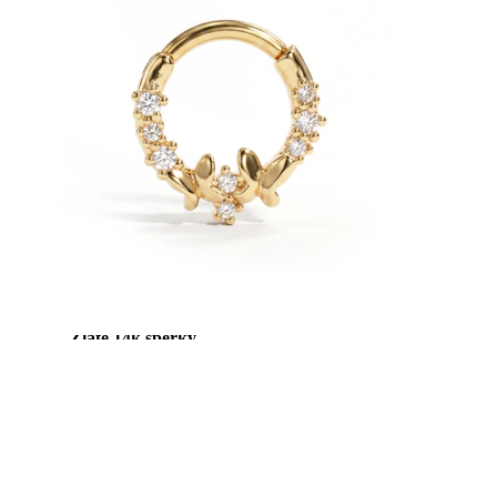
Roztahování uší
Zlaté 14k šperky
Nakupuj titan