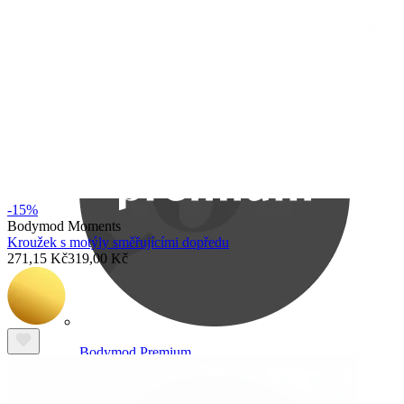
Bodymod Care
-15%
Bodymod Moments
Kroužek s motýly směřujícími dopředu
271,15 Kč
319,00 Kč
Bodymod Premium