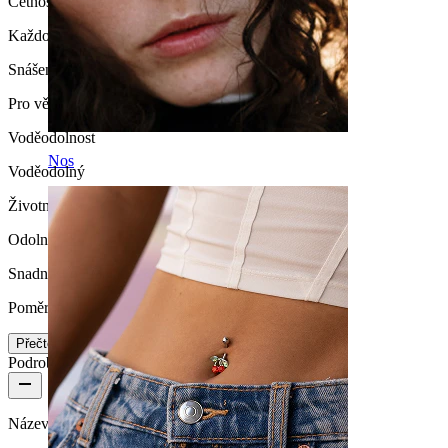
Četnost nošení
Každodenní nošení
Snášenlivost
Pro většinu typů pokožky
Voděodolnost
Nos
Voděodolný
Životnost
Odolný
Snadnost používání
Poměrně snadné
Přečtěte si více
Podrobnosti o produktu
Název:
Piercing do pupíku s kamínkem ve tvaru srdce