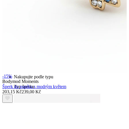
Bodymod Essentials
Kup 4, zaplať za 3
-15%
Nakupujte podle typu
Bodymod Moments
Typ šperku
Šperk do pupíku s modrým květem
203,15 Kč
239,00 Kč