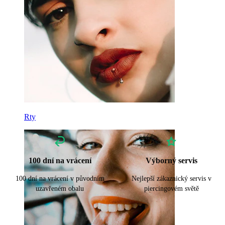
Rty
100 dní na vrácení
Výborný servis
100 dní na vrácení v původním
Nejlepší zákaznický servis v
uzavřeném obalu
piercingovém světě