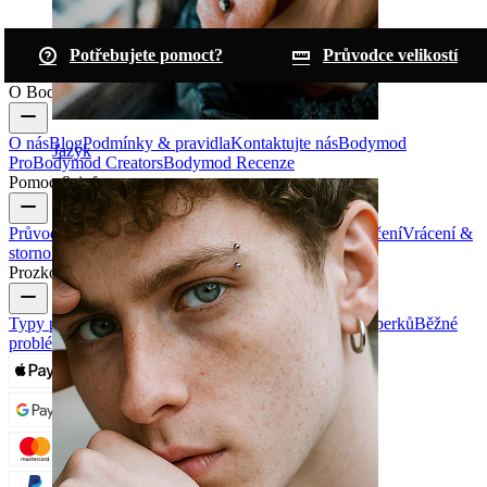
Potřebujete pomoct?
Průvodce velikostí
O Bodymod
O nás
Blog
Podmínky & pravidla
Kontaktujte nás
Bodymod
Jazyk
Pro
Bodymod Creators
Bodymod Recenze
Pomoc & info
Průvodce velikostí
Sledování zásilek
Informace o doručení
Vrácení &
storno
Platba
Můj Účet
Bodymod podpora
Prozkoumat
Typy piercingových šperků
Materiály piercingových šperků
Běžné
problémy s piercingem a následnou péčí