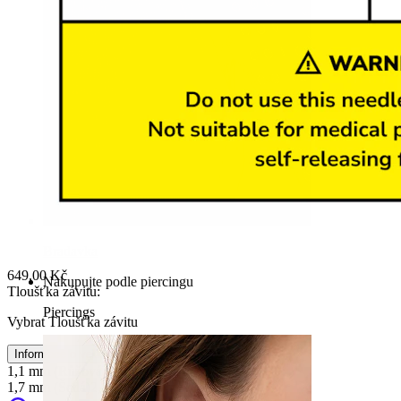
Bradavka
649,00 Kč
Nakupujte podle piercingu
Tloušťka závitu
:
Piercings
Vybrat Tloušťka závitu
Informace o velikosti
1,1 mm (Růžová)
1,3 mm (Zelená)
1,7 mm (Šedá)
2,1 mm (Oranžová)