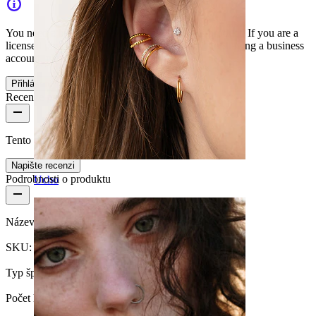
You need a business account to purchase this product. If you are a
licensed piercer and want to enjoy the benefits of having a business
account, please contact us
Přihlášení
Napište nám
Recenze produktu
Tento produkt nemá zatím žádné recenze
Napište recenzi
Podrobnosti o produktu
Ucho
Název:
50 kusů samouvolňovacích kanyl Mosquito
SKU:
Needle-50
Typ šperku:
Činky
Počet kusů:
1