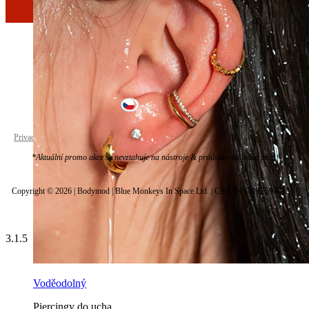
Czechia
Privacy policy
Cookie settings
*Aktuální promo akce se nevztahuje na nástroje & produkty následné péče.
Copyright © 2026 | Bodymod | Blue Monkeys In Space Ltd. | C 94794 | MT26944223 |
3.1.5
Voděodolný
Piercingy do ucha