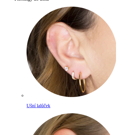
Ušní lalůček