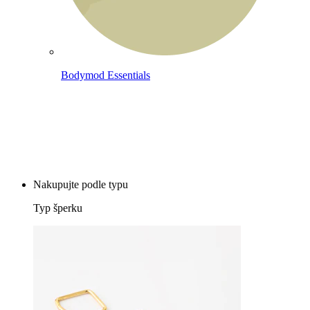
Bodymod Essentials
Kup 4, zaplať za 3
Nakupujte podle typu
Typ šperku