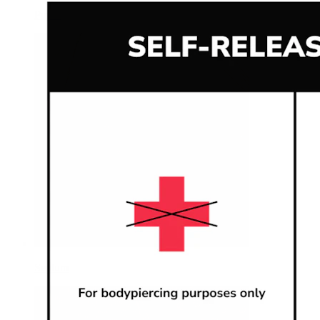
Pupík
Septum