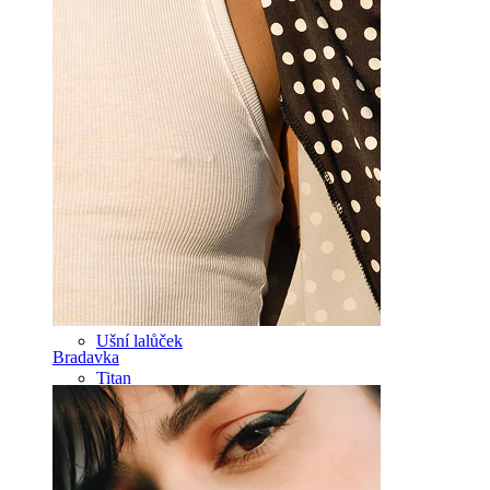
Nos
Tragus
Činka
Rook
Daith
Podkova
Kroužek
Nástroje
Banánek
Ušní lalůček
Bradavka
Titan