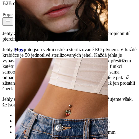
B2B only:
Ano
Popis
Jehly značky Mosquito byly vytvořeny speciálně pro propíchnutí
piercingu a neměly by se používat k ničemu jinému.
Jehly Mosquito jsou velmi ostré a sterilizované EO plynem. V každé
Nos
krabičce je 50 jednotlivě sterilizovaných jehel. Každá jehla je
vybavena katetrem. Chytré na tomto modelu je to, že k přestřižení
katétru už nemusíte používat nůžky. Jehla je vybavena funkcí
samoodstřihnutí, což znamená, že barevná část katétru sama
odpadne po vytažení jehly po provedení piercingu. V těle pak už
zůstane pouze katétr - připravený k tomu, abyste ním už jen protáhli
šperk.
Jehly se dodávají v následujících velikostech. Upozorňujeme však,
že jsou pouze orientační:
Růžová: Vhodná pro šperky do 1 mm
Zelená: Vhodná pro šperky od 1 mm do 1,2 mm
Šedá: Vhodná pro šperky od 1,2 mm do 1,6 mm
Oranžová: Vhodná pro šperky od 1,6 mm do 2 mm