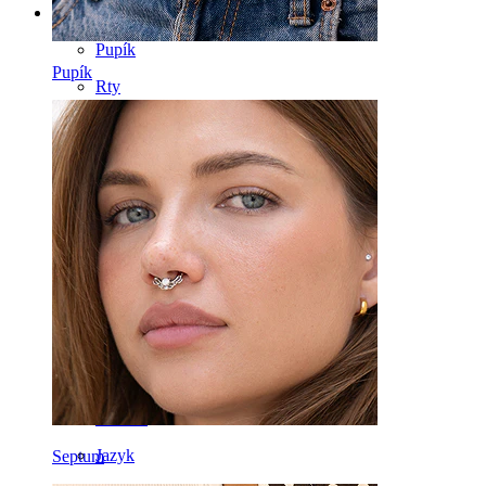
Kategorie
Pupík
Pupík
Rty
Bradavka
Industrial
Mikrodermál
Helix
Ucho
Septum
14k Zlato
Klipsy
Labreta
Jazyk
Septum