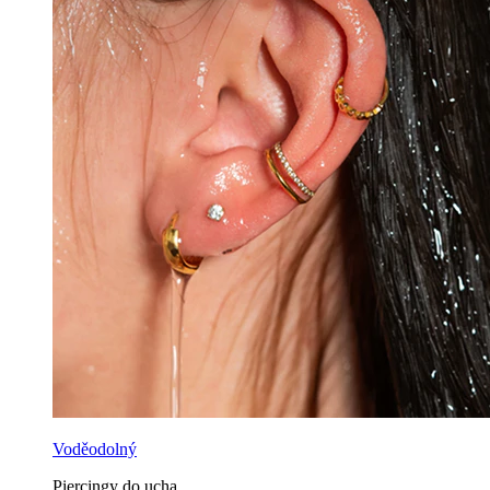
Voděodolný
Piercingy do ucha