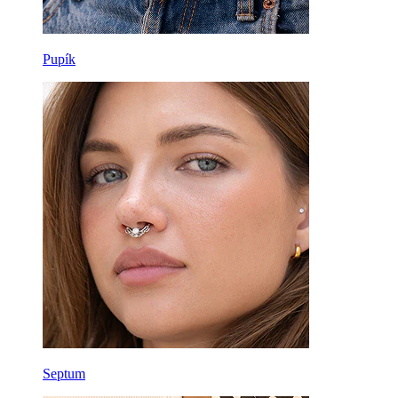
Pupík
Septum