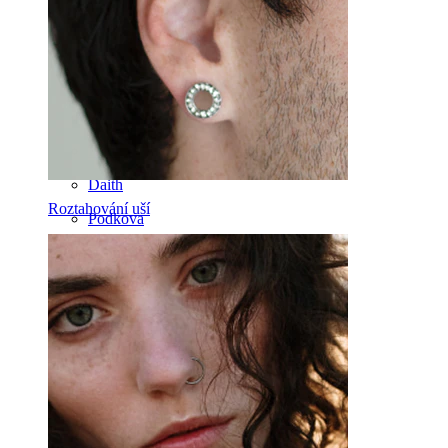
Jazyk
Nos
Tragus
Činka
Rook
Daith
Roztahování uší
Podkova
Kroužek
Nástroje
Banánek
Ušní lalůček
Titan