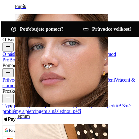
Pupík
Potřebujete pomoct?
Průvodce velikostí
O Bodymod
O nás
Blog
Podmínky & pravidla
Kontaktujte nás
Bodymod
Pro
Bodymod Creators
Bodymod Recenze
Pomoc & info
Průvodce velikostí
Sledování zásilek
Informace o doručení
Vrácení &
storno
Platba
Můj Účet
Bodymod podpora
Prozkoumat
Typy piercingových šperků
Materiály piercingových šperků
Běžné
problémy s piercingem a následnou péčí
Septum