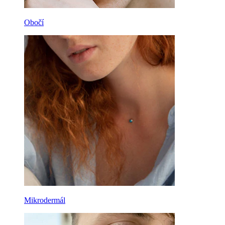
Obočí
Mikrodermál