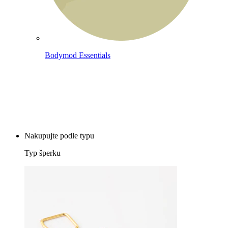
Bodymod Essentials
Kup 4, zaplať za 3
Nakupujte podle typu
Typ šperku