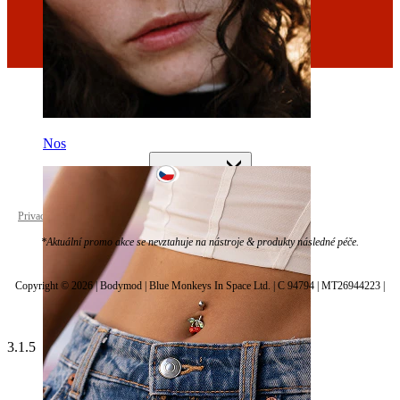
Nos
Czechia
Privacy policy
Cookie settings
*Aktuální promo akce se nevztahuje na nástroje & produkty následné péče.
Copyright © 2026 | Bodymod | Blue Monkeys In Space Ltd. | C 94794 | MT26944223 |
3.1.5