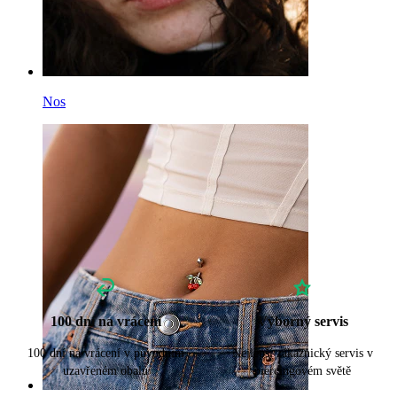
Nos
100 dní na vrácení
Výborný servis
100 dní na vrácení v původním
Nejlepší zákaznický servis v
uzavřeném obalu
piercingovém světě