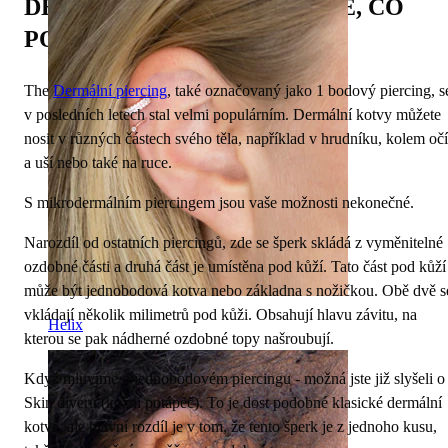
DERMÁLNÍ PIERCINGY: VŠE, CO
POTŘEBUJEŠ VĚDĚT
The
Dermální piercing
, také označovaný jako 1 bodový piercing, s
v posledních letech stal velmi populárním. Dermální kotvy můžete
nosit v různých částech svého těla, například v hrudníku, kolem očí
a uší nebo také na ruce.
S mikrodermálním piercingem jsou vaše možnosti nekonečné.
Narozdíl od ostatních piercingů, zde se šperk skládá z vyměnitelné
ozdobné části a druhá část je umístěna pod kůží. Tato část pod kůží
může být jednobodová kotva nebo základna s nožičkou. Obě dvě s
vkládají několik milimetrů pod kůži. Obsahují hlavu závitu, na
Helix
kterou se pak nádherné ozdobné topy našroubují.
Když mluvíme o jednobodovém piercingu - možná jste již slyšeli o
Skin diveru (kožní potápěč). To je dost podobné klasické dermální
kotvě, ale hlavní rozdíl je v tom, že tento šperk je z jednoho kusu,