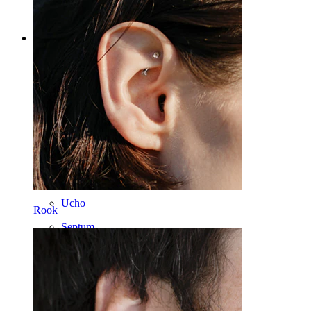
Kategorie
Pupík
Rty
Bradavka
Industrial
Mikrodermál
Helix
Ucho
Rook
Septum
14k Zlato
Klipsy
Labreta