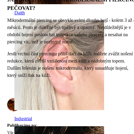
PEČOVAT?
Daith
Mikrodermální piercing se obvykle velmi dlouho hojí - kolem 3 až 
měsíců. Proto je důležité být trpělivý a opatrný. Nejdůležitější je v
období hojení poslouchat instrukce vašeho piercera a nesahat na
piercing víc, než je nezbytně nutné.
Jestli vrchní část piercingu příliš tlačí na kůži, můžete zvážit nošení
redukce, která zvětší vzdálenost mezi kůží a ozdobným topem.
Dalším řešením je nošení mikrodermálu, který usnadňuje hojení,
který sníží tlak na kůži.
od
2
Industrial
Publikováno na:
Vše o Dermálním Piercingu