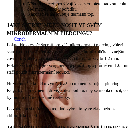
Někteří pierceři používají klasickou piercingovou jehlu;
obě metody jsou v pořádku.
Nakonec se našroubuje dermální top.
JAKÉ ŠPERKY MŮŽU NOSIT VE SVÉM
MIKRODERMÁLNÍM PIERCINGU?
Conch
Pokud jde o výběr šperků pro váš mikrodermální piercing, záleží
skoro jen na vaší představivosti - pokud je horní kulička s vnějším
závitem. Kuličky dermální kotvy mají tloušťku závitu 1,2 mm.
Pokud však chcete pro svůj piercing použít top s průměrem 1,6 mm
stačí použít mikrodermální redukci.
Nezapomeňte kuličku vyměnit až po úplném zahojení piercingu.
Když byste ji vyměnili dříve, kotva pod kůží by se mohla otočit, co
by mohlo mít nepříjemné následky.
Po zahojení si můžete mimo jiné vybrat topy ze zlata nebo z
chirurgické oceli.
JAK MŮŽU O SVŮJ MIKRODERMÁLNÍ PIERCIN