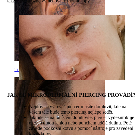
takže není možné vyměňovat ozdobné topy.
Tragus
JAK SE MIKRODERMÁLNÍ PIERCING PROVÁDÍ
Nejdřív se vy a váš piercer musíte domluvit, kde na
vašem těle bude tento piercing nejlépe sedět.
Jakmile se na umístění domluvíte, piercer vydezinfikuje
okolí a dutou jehlou nebo punchem udělá dutinu. Poté
zavede podkožní kotvu s pomocí nástroje pro zavedení
kožní kotvy.